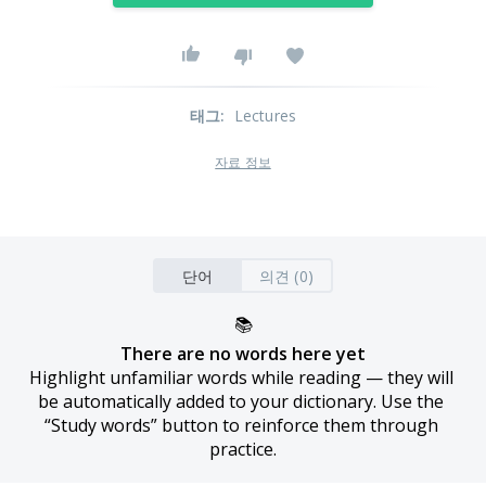
태그
:
Lectures
자료 정보
단어
의견 (0)
📚
There are no words here yet
Highlight unfamiliar words while reading — they will 
be automatically added to your dictionary. Use the 
“Study words” button to reinforce them through 
practice.