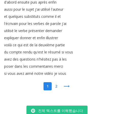
d'abord
ensuite
puis
après
enfin
aussi
pour
le
sujet
j'ai
utilisé
l'auteur
et
quelques
substituts
comme
il
et
l'écrivain
pour
les
verbes
de
parole
j'ai
utilisé
le
verbe
présenter
demander
expliquer
donner
et
enfin
illustrer
voilà
ce
qui
est
de
la
deuxième
partie
du
compte
rendu
qu'est
le
résumé
si
vous
avez
des
questions
n'hésitez
pas
à
les
poser
dans
les
commentaires
merci
si
vous
avez
aimé
notre
vidéo
je
vous
1
2
전체 텍스트를 이해했습니다