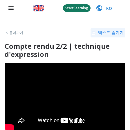
KO
Start learning
돌아가기
텍스트 숨기기
Compte rendu 2/2 | technique
d'expression