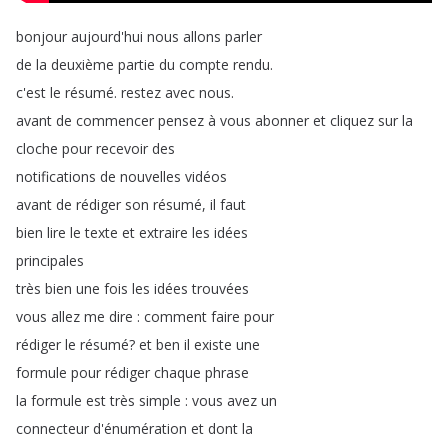
bonjour
aujourd'hui
nous
allons
parler
de
la
deuxième
partie
du
compte
rendu
.
c'est
le
résumé
.
restez
avec
nous
.
avant
de
commencer
pensez
à
vous
abonner
et
cliquez
sur
la
cloche
pour
recevoir
des
notifications
de
nouvelles
vidéos
avant
de
rédiger
son
résumé
,
il
faut
bien
lire
le
texte
et
extraire
les
idées
principales
très
bien
une
fois
les
idées
trouvées
vous
allez
me
dire
:
comment
faire
pour
rédiger
le
résumé
?
et
ben
il
existe
une
formule
pour
rédiger
chaque
phrase
la
formule
est
très
simple
:
vous
avez
un
connecteur
d'énumération
et
dont
la