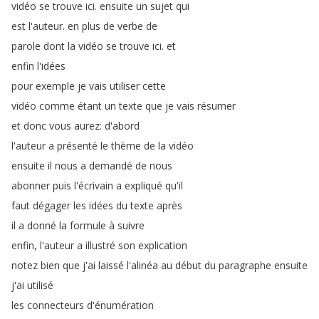
vidéo
se
trouve
ici
.
ensuite
un
sujet
qui
est
l'auteur
.
en
plus
de
verbe
de
parole
dont
la
vidéo
se
trouve
ici
.
et
enfin
l'idées
pour
exemple
je
vais
utiliser
cette
vidéo
comme
étant
un
texte
que
je
vais
résumer
et
donc
vous
aurez
:
d'abord
l'auteur
a
présenté
le
thème
de
la
vidéo
ensuite
il
nous
a
demandé
de
nous
abonner
puis
l'écrivain
a
expliqué
qu'il
faut
dégager
les
idées
du
texte
après
il
a
donné
la
formule
à
suivre
enfin
,
l'auteur
a
illustré
son
explication
notez
bien
que
j'ai
laissé
l'alinéa
au
début
du
paragraphe
ensuite
j'ai
utilisé
les
connecteurs
d'énumération