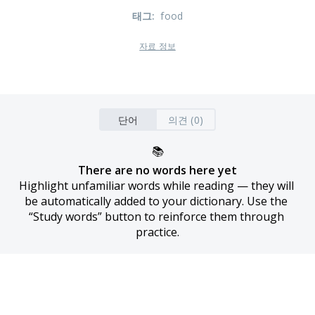
태그
:
food
자료 정보
단어
의견 (0)
📚
There are no words here yet
Highlight unfamiliar words while reading — they will 
be automatically added to your dictionary. Use the 
“Study words” button to reinforce them through 
practice.