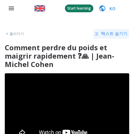
KO
Start learning
돌아가기
텍스트 숨기기
Comment perdre du poids et
maigrir rapidement ❓🙏 | Jean-
Michel Cohen