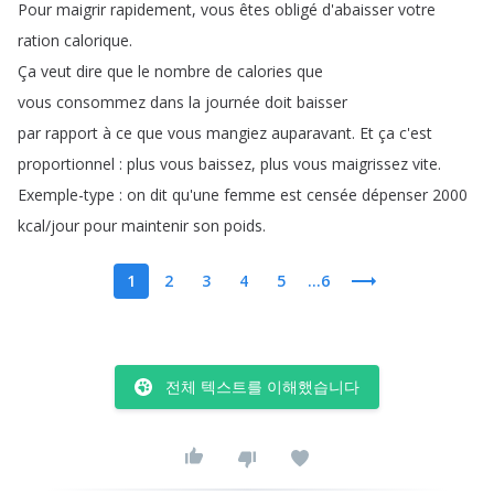
Pour
maigrir
rapidement
,
vous
êtes
obligé
d'abaisser
votre
ration
calorique
.
Ça
veut
dire
que
le
nombre
de
calories
que
vous
consommez
dans
la
journée
doit
baisser
par
rapport
à
ce
que
vous
mangiez
auparavant
.
Et
ça
c'est
proportionnel
:
plus
vous
baissez
,
plus
vous
maigrissez
vite
.
Exemple-type
:
on
dit
qu'une
femme
est
censée
dépenser
2000
kcal
/
jour
pour
maintenir
son
poids
.
1
2
3
4
5
...6
전체 텍스트를 이해했습니다