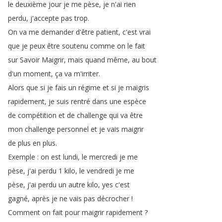
le
deuxième
jour
je
me
pèse
,
je
n'ai
rien
perdu
,
j'accepte
pas
trop
.
On
va
me
demander
d'être
patient
,
c'est
vrai
que
je
peux
être
soutenu
comme
on
le
fait
sur
Savoir
Maigrir
,
mais
quand
même
,
au
bout
d'un
moment
,
ça
va
m'irriter
.
Alors
que
si
je
fais
un
régime
et
si
je
maigris
rapidement
,
je
suis
rentré
dans
une
espèce
de
compétition
et
de
challenge
qui
va
être
mon
challenge
personnel
et
je
vais
maigrir
de
plus
en
plus
.
Exemple
:
on
est
lundi
,
le
mercredi
je
me
pèse
,
j'ai
perdu
1
kilo
,
le
vendredi
je
me
pèse
,
j'ai
perdu
un
autre
kilo
,
yes
c'est
gagné
,
après
je
ne
vais
pas
décrocher
!
Comment
on
fait
pour
maigrir
rapidement
?