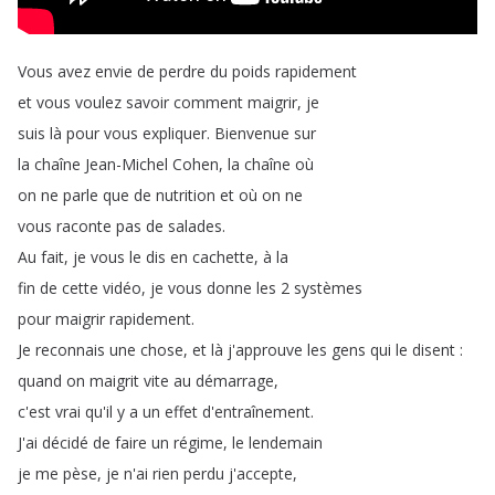
Vous
avez
envie
de
perdre
du
poids
rapidement
et
vous
voulez
savoir
comment
maigrir
,
je
suis
là
pour
vous
expliquer
.
Bienvenue
sur
la
chaîne
Jean-Michel
Cohen
,
la
chaîne
où
on
ne
parle
que
de
nutrition
et
où
on
ne
vous
raconte
pas
de
salades
.
Au
fait
,
je
vous
le
dis
en
cachette
,
à
la
fin
de
cette
vidéo
,
je
vous
donne
les
2
systèmes
pour
maigrir
rapidement
.
Je
reconnais
une
chose
,
et
là
j'approuve
les
gens
qui
le
disent
:
quand
on
maigrit
vite
au
démarrage
,
c'est
vrai
qu'il
y
a
un
effet
d'entraînement
.
J'ai
décidé
de
faire
un
régime
,
le
lendemain
je
me
pèse
,
je
n'ai
rien
perdu
j'accepte
,