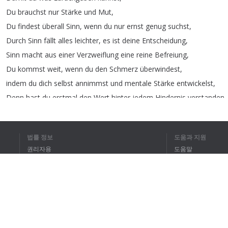
Du
brauchst
nur
Stärke
und
Mut
,
Du
findest
überall
Sinn
,
wenn
du
nur
ernst
genug
suchst
,
Durch
Sinn
fällt
alles
leichter
,
es
ist
deine
Entscheidung
,
Sinn
macht
aus
einer
Verzweiflung
eine
reine
Befreiung
,
Du
kommst
weit
,
wenn
du
den
Schmerz
überwindest
,
indem
du
dich
selbst
annimmst
und
mentale
Stärke
entwickelst
,
Denn
hast
du
erstmal
den
Wert
hinter
jedem
Hindernis
verstanden
,
Hilfst
du
dir
innerlich
zu
wachsen
,
법률 정보
도움과 지원
권리자용
도움말
개인정보 취급방침
FAQ
1
2
Terms of Use
전체 텍스트를 
브라우저 확장