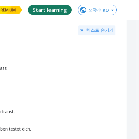
Start learning
KO
모국어
:
PREMIUM
텍스트 숨기기
ass
rtraust
,
eben
testet
dich
,