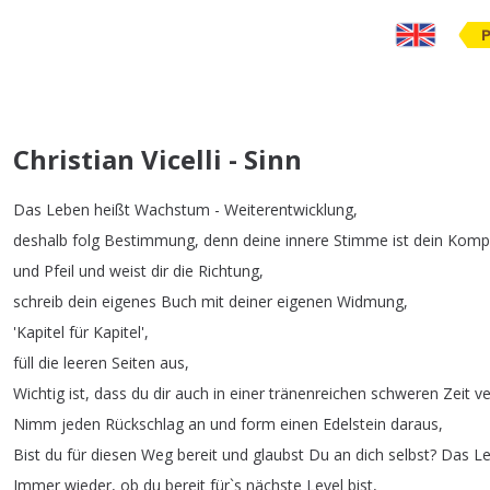
Christian Vicelli - Sinn
Das
Leben
heißt
Wachstum
-
Weiterentwicklung
,
deshalb
folg
Bestimmung
,
denn
deine
innere
Stimme
ist
dein
Komp
und
Pfeil
und
weist
dir
die
Richtung
,
schreib
dein
eigenes
Buch
mit
deiner
eigenen
Widmung
,
'Kapitel
für
Kapitel',
füll
die
leeren
Seiten
aus
,
Wichtig
ist
,
dass
du
dir
auch
in
einer
tränenreichen
schweren
Zeit
ve
Nimm
jeden
Rückschlag
an
und
form
einen
Edelstein
daraus
,
Bist
du
für
diesen
Weg
bereit
und
glaubst
Du
an
dich
selbst
?
Das
L
Immer
wieder
,
ob
du
bereit
für
`
s
nächste
Level
bist
,