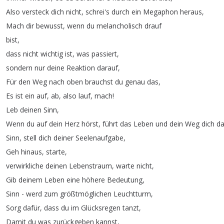
Also
versteck
dich
nicht
,
schrei's
durch
ein
Megaphon
heraus
,
Mach
dir
bewusst
,
wenn
du
melancholisch
drauf
bist
,
dass
nicht
wichtig
ist
,
was
passiert
,
sondern
nur
deine
Reaktion
darauf
,
Für
den
Weg
nach
oben
brauchst
du
genau
das
,
Es
ist
ein
auf
,
ab
,
also
lauf
,
mach
!
Leb
deinen
Sinn
,
Wenn
du
auf
dein
Herz
hörst
,
führt
das
Leben
und
dein
Weg
dich
da
Sinn
,
stell
dich
deiner
Seelenaufgabe
,
Geh
hinaus
,
starte
,
verwirkliche
deinen
Lebenstraum
,
warte
nicht
,
Gib
deinem
Leben
eine
höhere
Bedeutung
,
Sinn
-
werd
zum
größtmöglichen
Leuchtturm
,
Sorg
dafür
,
dass
du
im
Glücksregen
tanzt
,
Damit
du
was
zurückgeben
kannst
,