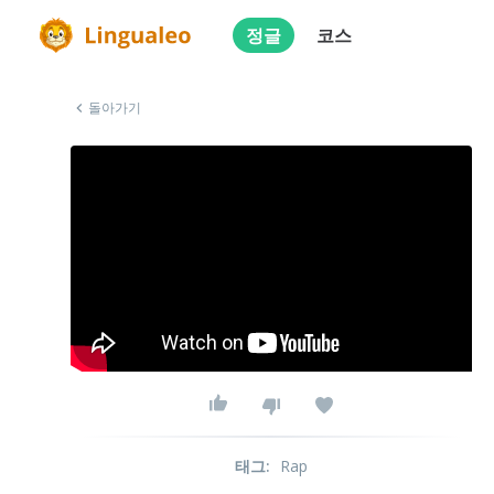
정글
코스
돌아가기
태그
:
Rap