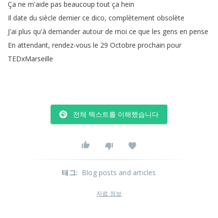
Ça
ne
m'aide
pas
beaucoup
tout
ça
hein
Il
date
du
siècle
dernier
ce
dico
,
complètement
obsolète
J'ai
plus
qu'à
demander
autour
de
moi
ce
que
les
gens
en
pense
En
attendant
,
rendez-vous
le
29
Octobre
prochain
pour
TEDxMarseille
전체 텍스트를 이해했습니다
태그
:
Blog posts and articles
자료 정보