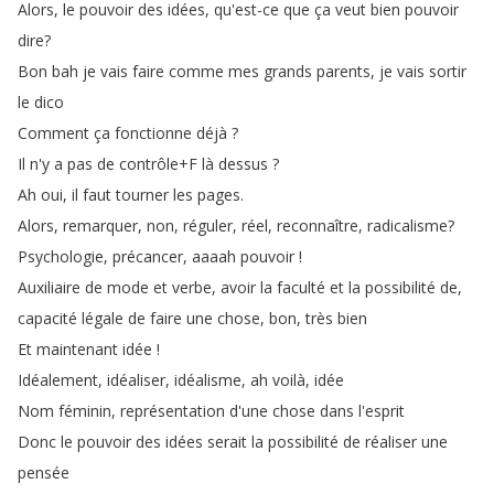
Alors
,
le
pouvoir
des
idées
,
qu'est-ce
que
ça
veut
bien
pouvoir
dire
?
Bon
bah
je
vais
faire
comme
mes
grands
parents
,
je
vais
sortir
le
dico
Comment
ça
fonctionne
déjà
?
Il
n'y
a
pas
de
contrôle
+
F
là
dessus
?
Ah
oui
,
il
faut
tourner
les
pages
.
Alors
,
remarquer
,
non
,
réguler
,
réel
,
reconnaître
,
radicalisme
?
Psychologie
,
précancer
,
aaaah
pouvoir
!
Auxiliaire
de
mode
et
verbe
,
avoir
la
faculté
et
la
possibilité
de
,
capacité
légale
de
faire
une
chose
,
bon
,
très
bien
Et
maintenant
idée
!
Idéalement
,
idéaliser
,
idéalisme
,
ah
voilà
,
idée
Nom
féminin
,
représentation
d'une
chose
dans
l'esprit
Donc
le
pouvoir
des
idées
serait
la
possibilité
de
réaliser
une
pensée