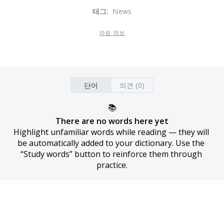
태그
:
News
자료 정보
단어
의견 (0)
📚
There are no words here yet
Highlight unfamiliar words while reading — they will 
be automatically added to your dictionary. Use the 
“Study words” button to reinforce them through 
practice.