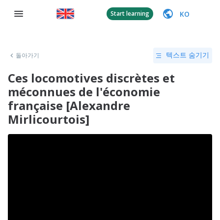
KO
Start learning
돌아가기
텍스트 숨기기
Ces locomotives discrètes et
méconnues de l'économie
française [Alexandre
Mirlicourtois]