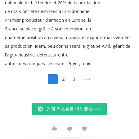
nationale
de
blé
tendre
et
20%
de
la
production
de
maïs
ont
été
destinées
à
l'amidonnerie
.
Premier
producteur
d'amidon
en
Europe
,
la
France
se
place
,
grâce
à
son
champion
,
en
quatrième
position
au
niveau
mondial
et
exporte
massivement
sa
production
.
Idem
,
peu
connaissent
le
groupe
Avril
,
géant
de
l'agro-industrie
,
détenteur
entre
autres
des
marques
Lesieur
et
Puget
,
mais
1
2
3
전체 텍스트를 이해했습니다