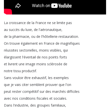
La
croissance
de
la
France
ne
se
limite
pas
au
succès
du
luxe
,
de
l'aéronautique
,
de
la
pharmacie
,
ou
de
l'hôtellerie-restauration
.
On
trouve
également
en
France
de
magnifiques
réussites
sectorielles
,
moins
visibles
,
qui
élargissent
l'éventail
de
nos
points
forts
et
livrent
une
image
moins
sclérosée
de
notre
tissu
productif
.
Sans
vouloir
être
exhaustif
,
les
exemples
que
je
vais
citer
semblent
prouver
que
l'on
peut
rester
compétitif
sur
des
marchés
difficiles
avec
nos
conditions
fiscales
et
sociales
.
Dans
l'industrie
,
des
groupes
familiaux
,