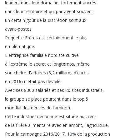
leaders
dans
leur
domaine
,
fortement
ancrés
dans
leur
territoire
et
qui
partagent
souvent
un
certain
goût
de
la
discrétion
sont
aux
avant-postes
.
Roquette
Frères
est
certainement
le
plus
emblématique
.
L'entreprise
familiale
nordiste
cultive
à
l'extrême
le
secret
et
longtemps
,
même
son
chiffre
d'affaires
(3,2
milliards
d'euros
en
2016)
n'était
pas
dévoilé
.
Avec
ses
8300
salariés
et
ses
20
sites
industriels
,
le
groupe
se
place
pourtant
dans
le
top
5
mondial
des
dérivés
de
l'amidon
.
Cette
industrie
méconnue
est
située
au
cœur
de
la
filière
alimentaire
avec
en
amont
,
l'agriculture
.
Pour
la
campagne
2016/2017, 10%
de
la
production