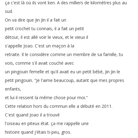
ça
c'est
là
où
ils
vont
ken
.
A
des
milliers
de
kilomètres
plus
au
sud
.
On
va
dire
que
Jin
Jin
il
a
fait
un
petit
crochet
tu
connais
,
il
a
fait
un
petit
détour
,
il
est
allé
voir
le
vieux
,
et
le
vieux
il
s'appelle
Joao
.
C'est
un
maçon
à
la
retraite
.
Il
le
considère
comme
un
membre
de
sa
famille
,
tu
vois
,
comme
s'il
avait
couché
avec
un
pingouin
femelle
et
qu'il
avait
eu
un
petit
bébé
,
Jin
Jin
le
petit
pingouin
.
"
Je
l'aime
beaucoup
,
autant
que
mes
propres
enfants
,
et
lui
il
ressent
la
même
chose
pour
moi
."
Cette
relation
hors
du
commun
elle
a
débuté
en
2011.
C'est
quand
Joao
il
a
trouvé
l'oiseau
en
piteux
état
.
ça
me
rappelle
une
histoire
quand
j'étais
ti-peu
,
gros
.