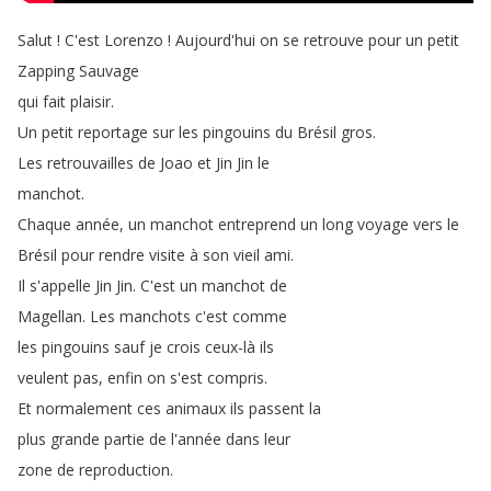
Salut
!
C'est
Lorenzo
!
Aujourd'hui
on
se
retrouve
pour
un
petit
Zapping
Sauvage
qui
fait
plaisir
.
Un
petit
reportage
sur
les
pingouins
du
Brésil
gros
.
Les
retrouvailles
de
Joao
et
Jin
Jin
le
manchot
.
Chaque
année
,
un
manchot
entreprend
un
long
voyage
vers
le
Brésil
pour
rendre
visite
à
son
vieil
ami
.
Il
s'appelle
Jin
Jin
.
C'est
un
manchot
de
Magellan
.
Les
manchots
c'est
comme
les
pingouins
sauf
je
crois
ceux-là
ils
veulent
pas
,
enfin
on
s'est
compris
.
Et
normalement
ces
animaux
ils
passent
la
plus
grande
partie
de
l'année
dans
leur
zone
de
reproduction
.