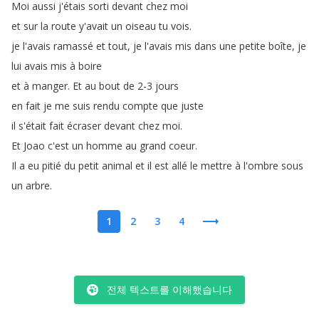
Moi
aussi
j'étais
sorti
devant
chez
moi
et
sur
la
route
y'avait
un
oiseau
tu
vois
.
je
l'avais
ramassé
et
tout
,
je
l'avais
mis
dans
une
petite
boîte
,
je
lui
avais
mis
à
boire
et
à
manger
.
Et
au
bout
de
2-3
jours
en
fait
je
me
suis
rendu
compte
que
juste
il
s'était
fait
écraser
devant
chez
moi
.
Et
Joao
c'est
un
homme
au
grand
coeur
.
Il
a
eu
pitié
du
petit
animal
et
il
est
allé
le
mettre
à
l'ombre
sous
un
arbre
.
1
2
3
4
전체 텍스트를 이해했습니다