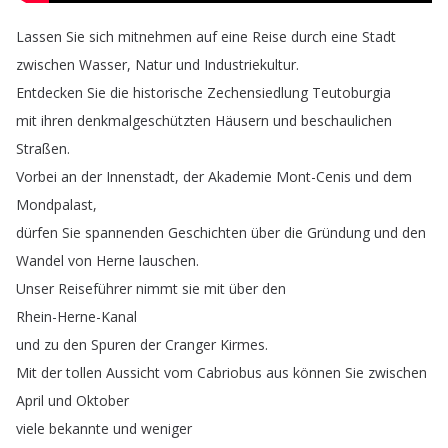
Lassen
Sie
sich
mitnehmen
auf
eine
Reise
durch
eine
Stadt
zwischen
Wasser
,
Natur
und
Industriekultur
.
Entdecken
Sie
die
historische
Zechensiedlung
Teutoburgia
mit
ihren
denkmalgeschützten
Häusern
und
beschaulichen
Straßen
.
Vorbei
an
der
Innenstadt
,
der
Akademie
Mont-Cenis
und
dem
Mondpalast
,
dürfen
Sie
spannenden
Geschichten
über
die
Gründung
und
den
Wandel
von
Herne
lauschen
.
Unser
Reiseführer
nimmt
sie
mit
über
den
Rhein-Herne-Kanal
und
zu
den
Spuren
der
Cranger
Kirmes
.
Mit
der
tollen
Aussicht
vom
Cabriobus
aus
können
Sie
zwischen
April
und
Oktober
viele
bekannte
und
weniger