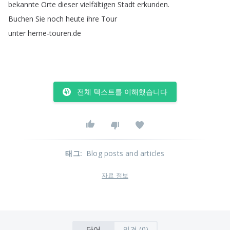
bekannte
Orte
dieser
vielfältigen
Stadt
erkunden
.
Buchen
Sie
noch
heute
ihre
Tour
unter
herne-touren
.
de
전체 텍스트를 이해했습니다
태그
:
Blog posts and articles
자료 정보
단어
의견 (0)