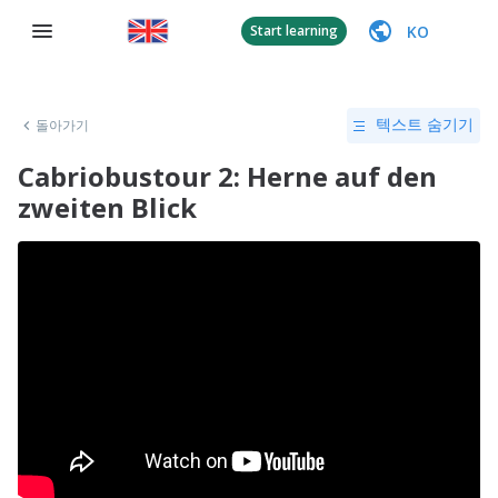
KO
Start learning
돌아가기
텍스트 숨기기
Cabriobustour 2: Herne auf den
zweiten Blick