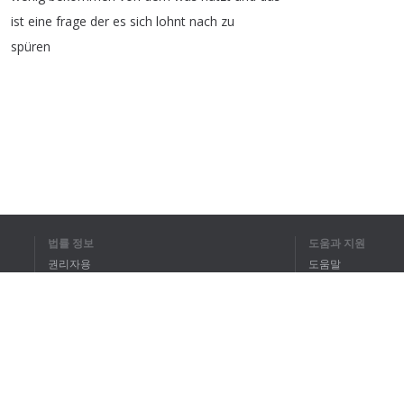
ist
eine
frage
der
es
sich
lohnt
nach
zu
spüren
전체 텍스트를 
법률 정보
도움과 지원
권리자용
도움말
개인정보 취급방침
FAQ
Terms of Use
브라우저 확장