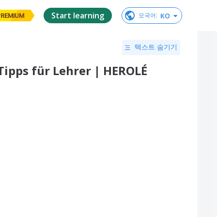
Start learning
KO
모국어
:
PREMIUM
텍스트 숨기기
ipps für Lehrer | HEROLÉ