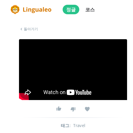
정글
코스
돌아가기
태그
:
Travel