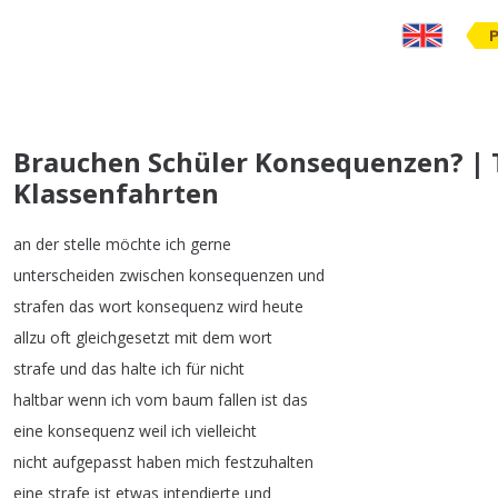
Brauchen Schüler Konsequenzen? | T
Klassenfahrten
an
der
stelle
möchte
ich
gerne
unterscheiden
zwischen
konsequenzen
und
strafen
das
wort
konsequenz
wird
heute
allzu
oft
gleichgesetzt
mit
dem
wort
strafe
und
das
halte
ich
für
nicht
haltbar
wenn
ich
vom
baum
fallen
ist
das
eine
konsequenz
weil
ich
vielleicht
nicht
aufgepasst
haben
mich
festzuhalten
eine
strafe
ist
etwas
intendierte
und