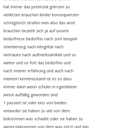
hat
immer
das
potenzial
grenzen
zu
verletzen
brauchen
kinder
konsequenzen
schrägstrich
strafen
nein
also
das
wort
brauchen
bezieht
sich
ja
auf
unsere
bedürfnisse
bedürfnis
nach
zum
beispiel
orientierung
nach
integrität
nach
vertrauen
nach
aufmerksamkeit
und
so
weiter
und
so
fort
das
bedürfnis
und
nach
meiner
erfahrung
und
auch
nach
meinem
kenntnisstand
ist
es
so
dass
immer
dann
wenn
schüler
in
irgendeiner
weise
auffällig
geworden
sind
1
passiert
ist
oder
eins
von
beiden
entweder
sie
haben
zu
viel
von
dem
bekommen
was
schadet
oder
sie
haben
zu
wenig
bekommen
von
dem
was
nützt
und
das