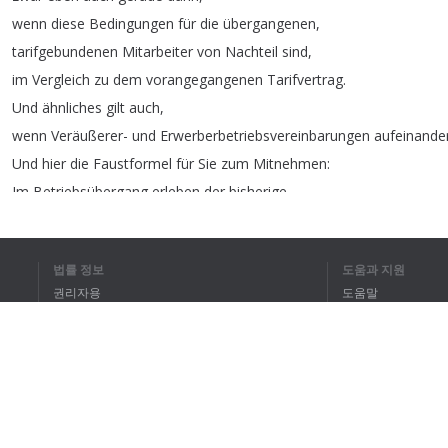
wenn
diese
Bedingungen
für
die
übergangenen
,
tarifgebundenen
Mitarbeiter
von
Nachteil
sind
,
im
Vergleich
zu
dem
vorangegangenen
Tarifvertrag
.
Und
ähnliches
gilt
auch
,
wenn
Veräußerer-
und
Erwerberbetriebsvereinbarungen
aufeinande
Und
hier
die
Faustformel
für
Sie
zum
Mitnehmen
:
Im
Betriebsübergang
erleben
der
bisherige
Arbeitsvertrag
,
die
bisherige
Betriebsvereinbarung
und
der
bisherige
Tarifvertrag
nicht
das
selbe
,
법률 정보
도움과 지원
sondern
völlig
unterschiedliche
,
rechtliche
Schicksale
.
권리자용
도움말
Vielleicht
erinnert
sich
der
ein
oder
개인정보 취급방침
FAQ
Terms of Use
1
2
브라우저 확장