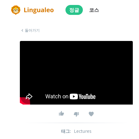
정글
코스
돌아가기
태그
:
Lectures