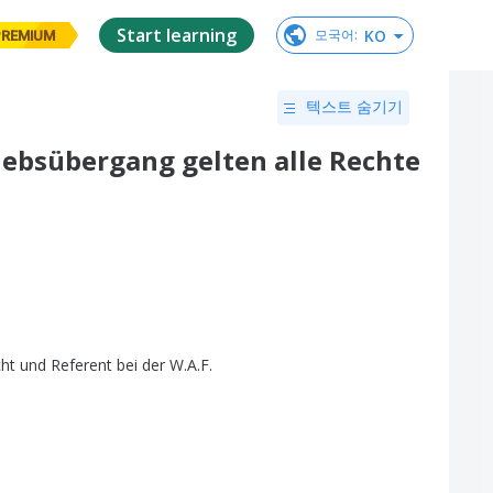
Start learning
KO
모국어
:
PREMIUM
텍스트 숨기기
riebsübergang gelten alle Rechte
cht
und
Referent
bei
der
W
.
A
.
F
.