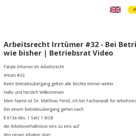
Arbeitsrecht Irrtümer #32 - Bei Bet
wie bisher | Betriebsrat Video
Fatale
Irrtümer
im
Arbeitsrecht
Irrtum
#32:
Beim
Betriebsübergang
gelten
alle
Rechte
immer
weiter
Hallo
und
herzlich
Willkommen
.
Mein
Name
ist
Dr
.
Matthias
Ferstl
,
ich
bin
Fachanwalt
für
Arbeitsre
Bei
einem
Betriebsübergang
gehen
nach
§ 613a
Abs
.
1
Satz
1
BGB
die
Arbeitsverhältnisse
eins
zu
eins
auf
den
neuen
Inhaber
über
.