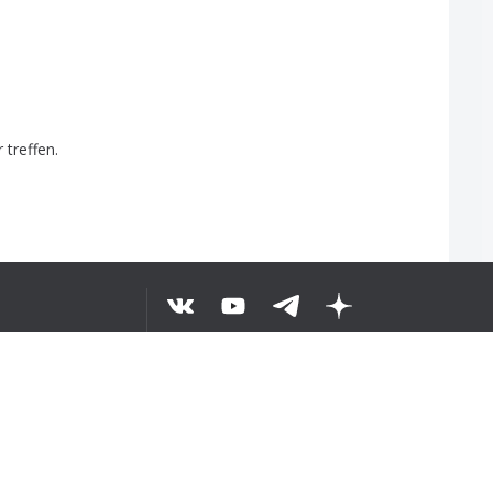
r
treffen
.
©
2026