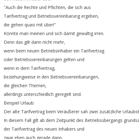
"
Auch
die
Rechte
und
Pflichten
,
die
sich
aus
Tarifvertrag
und
Betriebsvereinbarung
ergeben
,
die
gehen
quasi
mit
über
!"
Könnte
man
meinen
und
sich
damit
gewaltig
irren
.
Denn
das
gilt
dann
nicht
mehr
,
wenn
beim
neuen
Betriebsinhaber
ein
Tarifvertrag
oder
Betriebsvereinbarungen
gelten
und
wenn
in
dem
Tarifvertrag
,
beziehungweise
in
den
Betriebsvereinbarungen
,
die
gleichen
Themen
,
allerdings
unterschiedlich
geregelt
sind
.
Beispiel
Urlaub
:
Der
alte
Tarifvertrag
beim
Veräußerer
sah
zwei
zusätzliche
Urlaubs
In
diesem
Fall
gilt
ab
dem
Zeitpunkt
des
Betriebsübergangs
grundsä
der
Tarifvertrag
des
neuen
Inhabers
und
zwar
eben
auch
gerade
dann
,