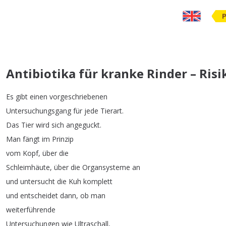
Antibiotika für kranke Rinder – Ris
Es
gibt
einen
vorgeschriebenen
Untersuchungsgang
für
jede
Tierart
.
Das
Tier
wird
sich
angeguckt
.
Man
fängt
im
Prinzip
vom
Kopf
,
über
die
Schleimhäute
,
über
die
Organsysteme
an
und
untersucht
die
Kuh
komplett
und
entscheidet
dann
,
ob
man
weiterführende
Untersuchungen
wie
Ultraschall
,