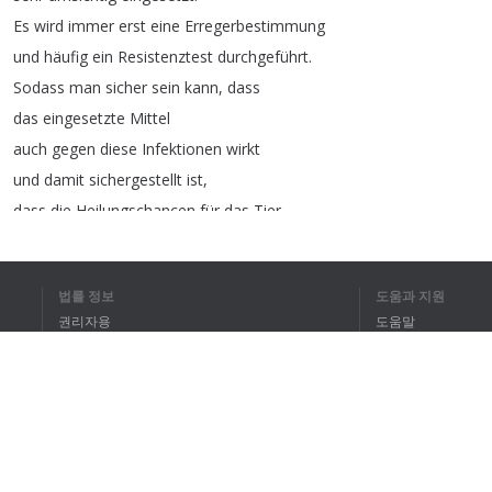
Es
wird
immer
erst
eine
Erregerbestimmung
und
häufig
ein
Resistenztest
durchgeführt
.
Sodass
man
sicher
sein
kann
,
dass
das
eingesetzte
Mittel
auch
gegen
diese
Infektionen
wirkt
und
damit
sichergestellt
ist
,
dass
die
Heilungschancen
für
das
Tier
oder
für
das
jeweilige
Individuum
gut
sind
.
법률 정보
도움과 지원
Die
Landwirte
erkennen
,
권리자용
도움말
dass
eine
Kuh
antibiotisch
behandelt
worden
ist
.
개인정보 취급방침
FAQ
Es
gibt
sogenannte
"
Rote
Bänder
"
Terms of Use
Jede
Kuh
,
die
irgendein
Medikament
mit
einer
Sperre
bekommen
hat
,
kriegt
ein
rotes
Klettband
um
die
Füße
,
브라우저 확장
sodass
jeder
weiß
,
dass
diese
Kuh