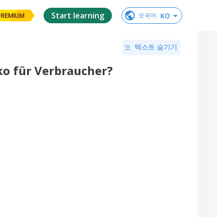
Start learning
KO
모국어
:
PREMIUM
텍스트 숨기기
iko für Verbraucher?