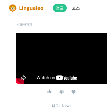
정글
코스
돌아가기
태그
:
News