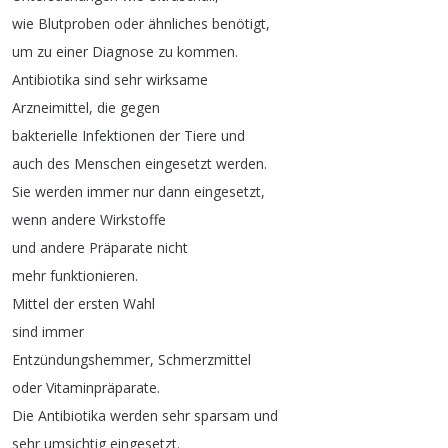
wie
Blutproben
oder
ähnliches
benötigt
,
um
zu
einer
Diagnose
zu
kommen
.
Antibiotika
sind
sehr
wirksame
Arzneimittel
,
die
gegen
bakterielle
Infektionen
der
Tiere
und
auch
des
Menschen
eingesetzt
werden
.
Sie
werden
immer
nur
dann
eingesetzt
,
wenn
andere
Wirkstoffe
und
andere
Präparate
nicht
mehr
funktionieren
.
Mittel
der
ersten
Wahl
sind
immer
Entzündungshemmer
,
Schmerzmittel
oder
Vitaminpräparate
.
Die
Antibiotika
werden
sehr
sparsam
und
sehr
umsichtig
eingesetzt
.