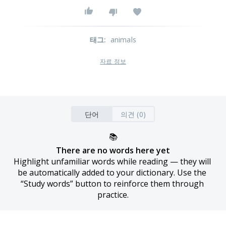
태그
:
animals
자료 정보
단어
의견 (0)
📚
There are no words here yet
Highlight unfamiliar words while reading — they will 
be automatically added to your dictionary. Use the 
“Study words” button to reinforce them through 
practice.