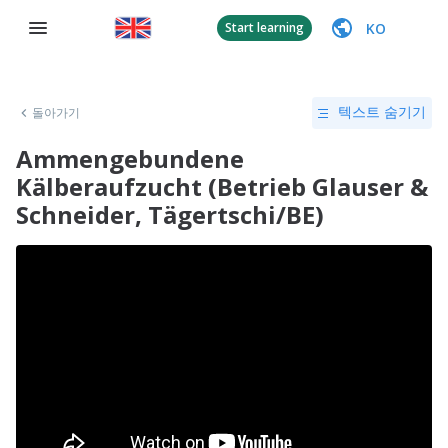
KO
Start learning
돌아가기
텍스트 숨기기
Ammengebundene
Kälberaufzucht (Betrieb Glauser &
Schneider, Tägertschi/BE)