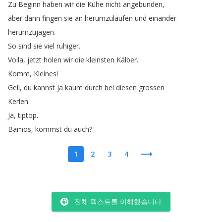
Zu
Beginn
haben
wir
die
Kühe
nicht
angebunden
,
aber
dann
fingen
sie
an
herumzulaufen
und
einander
herumzujagen
.
So
sind
sie
viel
ruhiger
.
Voila
,
jetzt
holen
wir
die
kleinsten
Kälber
.
Komm
,
Kleines
!
Gell
,
du
kannst
ja
kaum
durch
bei
diesen
grossen
Kerlen
.
Ja
,
tiptop
.
Bamos
,
kommst
du
auch
?
1
2
3
4
전체 텍스트를 이해했습니다