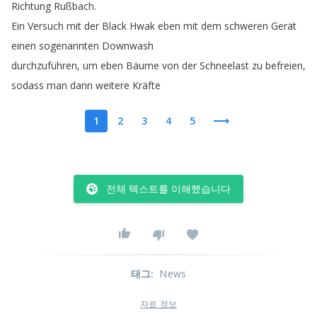
Richtung
Rußbach
.
Ein
Versuch
mit
der
Black
Hwak
eben
mit
dem
schweren
Gerät
einen
sogenannten
Downwash
durchzuführen
,
um
eben
Bäume
von
der
Schneelast
zu
befreien
,
sodass
man
dann
weitere
Kräfte
1
2
3
4
5
전체 텍스트를 이해했습니다
태그
:
News
자료 정보