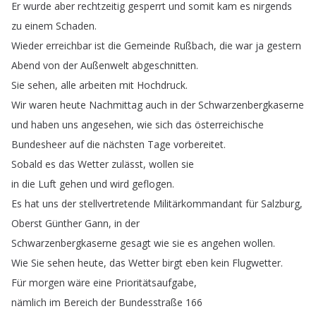
Er
wurde
aber
rechtzeitig
gesperrt
und
somit
kam
es
nirgends
zu
einem
Schaden
.
Wieder
erreichbar
ist
die
Gemeinde
Rußbach
,
die
war
ja
gestern
Abend
von
der
Außenwelt
abgeschnitten
.
Sie
sehen
,
alle
arbeiten
mit
Hochdruck
.
Wir
waren
heute
Nachmittag
auch
in
der
Schwarzenbergkaserne
und
haben
uns
angesehen
,
wie
sich
das
österreichische
Bundesheer
auf
die
nächsten
Tage
vorbereitet
.
Sobald
es
das
Wetter
zulässt
,
wollen
sie
in
die
Luft
gehen
und
wird
geflogen
.
Es
hat
uns
der
stellvertretende
Militärkommandant
für
Salzburg
,
Oberst
Günther
Gann
,
in
der
Schwarzenbergkaserne
gesagt
wie
sie
es
angehen
wollen
.
Wie
Sie
sehen
heute
,
das
Wetter
birgt
eben
kein
Flugwetter
.
Für
morgen
wäre
eine
Prioritätsaufgabe
,
nämlich
im
Bereich
der
Bundesstraße
166