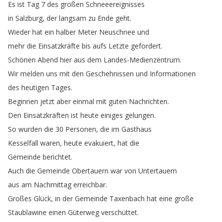
Es
ist
Tag
7
des
großen
Schneeereignisses
in
Salzburg
,
der
langsam
zu
Ende
geht
.
Wieder
hat
ein
halber
Meter
Neuschnee
und
mehr
die
Einsatzkräfte
bis
aufs
Letzte
gefordert
.
Schönen
Abend
hier
aus
dem
Landes-Medienzentrum
.
Wir
melden
uns
mit
den
Geschehnissen
und
Informationen
des
heutigen
Tages
.
Beginnen
jetzt
aber
einmal
mit
guten
Nachrichten
.
Den
Einsatzkräften
ist
heute
einiges
gelungen
.
So
wurden
die
30
Personen
,
die
im
Gasthaus
Kesselfall
waren
,
heute
evakuiert
,
hat
die
Gemeinde
berichtet
.
Auch
die
Gemeinde
Obertauern
war
von
Untertauern
aus
am
Nachmittag
erreichbar
.
Großes
Glück
,
in
der
Gemeinde
Taxenbach
hat
eine
große
Staublawine
einen
Güterweg
verschüttet
.