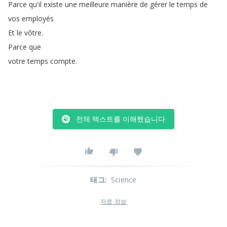
Parce
qu'il
existe
une
meilleure
manière
de
gérer
le
temps
de
vos
employés
Et
le
vôtre
.
Parce
que
votre
temps
compte
.
전체 텍스트를 이해했습니다
태그
:
Science
자료 정보