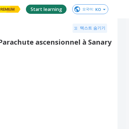
Start learning
KO
모국어
:
PREMIUM
텍스트 숨기기
 Parachute ascensionnel à Sanary