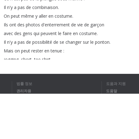
Il
n'y
a
pas
de
combinaison
.
On
peut
même
y
aller
en
costume
.
Ils
ont
des
photos
d'enterrement
de
vie
de
garçon
avec
des
gens
qui
peuvent
le
faire
en
costume
.
Il
n'y
a
pas
de
possibilité
de
se
changer
sur
le
ponton
.
Mais
on
peut
rester
en
tenue
:
jogging
,
short
,
tee
shirt
...
Ce
n'est
pas
un
problème
.
On
peut
faire
ça
habillé
?!
법률 정보
도움과 지원
Oui
,
on
peut
faire
ça
habillé
.
권리자용
도움말
Parce
qu'à
aucun
moment
on
se
retrouve
dans
l'eau
en
fait
?
개인정보 취급방침
FAQ
On
a
juste
les
pieds
qui
touchent
par
terre
Terms of Use
mais
de
toute
façon
,
on
ne
peut
pas
monter
avec
des
chaussures
Donc
on
est
tous
pieds
nus
sur
le
bateau
.
브라우저 확장
Et
ce
bateau
alors
,
on
monte
comment
?