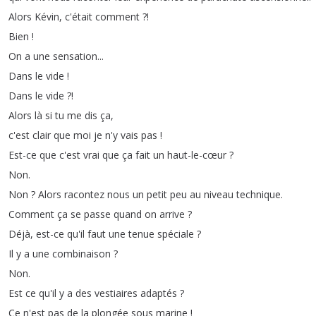
Alors
Kévin
,
c'était
comment
?!
Bien
!
On
a
une
sensation
...
Dans
le
vide
!
Dans
le
vide
?!
Alors
là
si
tu
me
dis
ça
,
c'est
clair
que
moi
je
n'y
vais
pas
!
Est-ce
que
c'est
vrai
que
ça
fait
un
haut-le-cœur
?
Non
.
Non
?
Alors
racontez
nous
un
petit
peu
au
niveau
technique
.
Comment
ça
se
passe
quand
on
arrive
?
Déjà
,
est-ce
qu'il
faut
une
tenue
spéciale
?
Il
y
a
une
combinaison
?
Non
.
Est
ce
qu'il
y
a
des
vestiaires
adaptés
?
Ce
n'est
pas
de
la
plongée
sous
marine
!