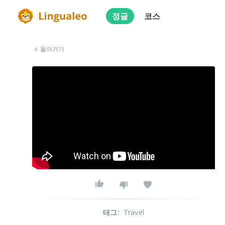
정글
코스
돌아가기
태그
:
Travel