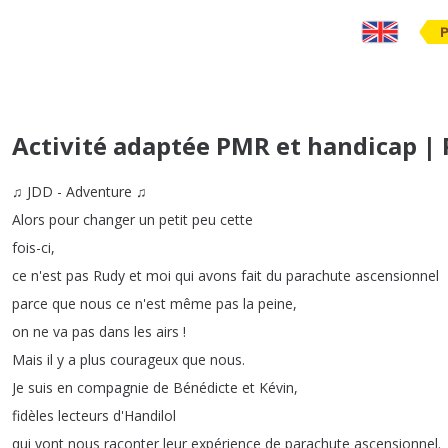
Activité adaptée PMR et handicap |
♫
JDD
-
Adventure
♫
Alors
pour
changer
un
petit
peu
cette
fois-ci
,
ce
n'est
pas
Rudy
et
moi
qui
avons
fait
du
parachute
ascensionnel
parce
que
nous
ce
n'est
même
pas
la
peine
,
on
ne
va
pas
dans
les
airs
!
Mais
il
y
a
plus
courageux
que
nous
.
Je
suis
en
compagnie
de
Bénédicte
et
Kévin
,
fidèles
lecteurs
d'Handilol
qui
vont
nous
raconter
leur
expérience
de
parachute
ascensionnel
.