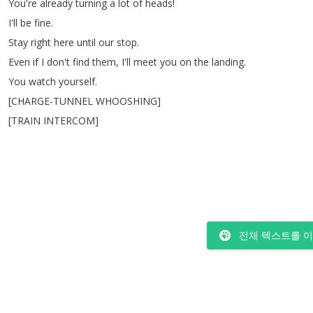
You're
already
turning
a
lot
of
heads
!
I'll
be
fine
.
Stay
right
here
until
our
stop
.
Even
if
I
don't
find
them
,
I'll
meet
you
on
the
landing
.
You
watch
yourself
.
[
CHARGE-TUNNEL
WHOOSHING
]
[
TRAIN
INTERCOM
]
전체 텍스트를 