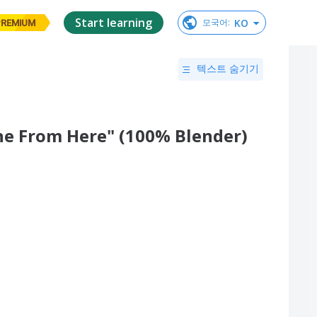
Start learning
KO
모국어
:
PREMIUM
텍스트 숨기기
Alone From Here" (100% Blender)