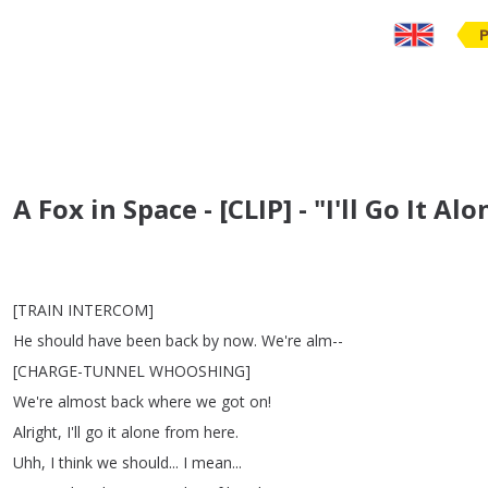
A Fox in Space - [CLIP] - "I'll Go It 
[
TRAIN
INTERCOM
]
He
should
have
been
back
by
now
.
We're
alm--
[
CHARGE-TUNNEL
WHOOSHING
]
We're
almost
back
where
we
got
on
!
Alright
,
I'll
go
it
alone
from
here
.
Uhh
,
I
think
we
should
...
I
mean
...