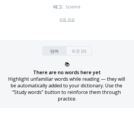
태그
:
Science
자료 정보
단어
의견 (0)
📚
There are no words here yet
Highlight unfamiliar words while reading — they will 
be automatically added to your dictionary. Use the 
“Study words” button to reinforce them through 
practice.