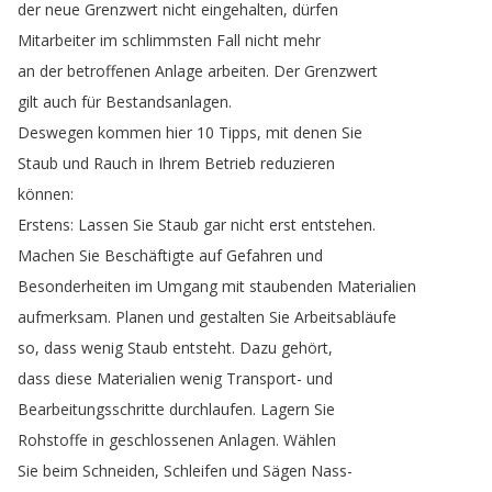
der
neue
Grenzwert
nicht
eingehalten
,
dürfen
Mitarbeiter
im
schlimmsten
Fall
nicht
mehr
an
der
betroffenen
Anlage
arbeiten
.
Der
Grenzwert
gilt
auch
für
Bestandsanlagen
.
Deswegen
kommen
hier
10
Tipps
,
mit
denen
Sie
Staub
und
Rauch
in
Ihrem
Betrieb
reduzieren
können
:
Erstens
:
Lassen
Sie
Staub
gar
nicht
erst
entstehen
.
Machen
Sie
Beschäftigte
auf
Gefahren
und
Besonderheiten
im
Umgang
mit
staubenden
Materialien
aufmerksam
.
Planen
und
gestalten
Sie
Arbeitsabläufe
so
,
dass
wenig
Staub
entsteht
.
Dazu
gehört
,
dass
diese
Materialien
wenig
Transport-
und
Bearbeitungsschritte
durchlaufen
.
Lagern
Sie
Rohstoffe
in
geschlossenen
Anlagen
.
Wählen
Sie
beim
Schneiden
,
Schleifen
und
Sägen
Nass-