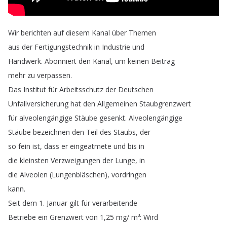
Wir
berichten
auf
diesem
Kanal
über
Themen
aus
der
Fertigungstechnik
in
Industrie
und
Handwerk
.
Abonniert
den
Kanal
,
um
keinen
Beitrag
mehr
zu
verpassen
.
Das
Institut
für
Arbeitsschutz
der
Deutschen
Unfallversicherung
hat
den
Allgemeinen
Staubgrenzwert
für
alveolengängige
Stäube
gesenkt
.
Alveolengängige
Stäube
bezeichnen
den
Teil
des
Staubs
,
der
so
fein
ist
,
dass
er
eingeatmete
und
bis
in
die
kleinsten
Verzweigungen
der
Lunge
,
in
die
Alveolen
(
Lungenbläschen
),
vordringen
kann
.
Seit
dem
1.
Januar
gilt
für
verarbeitende
Betriebe
ein
Grenzwert
von
1,25
mg
/
m³
:
Wird