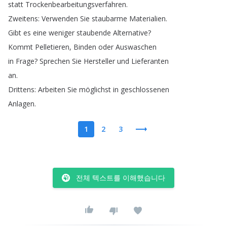
statt
Trockenbearbeitungsverfahren
.
Zweitens
:
Verwenden
Sie
staubarme
Materialien
.
Gibt
es
eine
weniger
staubende
Alternative
?
Kommt
Pelletieren
,
Binden
oder
Auswaschen
in
Frage
?
Sprechen
Sie
Hersteller
und
Lieferanten
an
.
Drittens
:
Arbeiten
Sie
möglichst
in
geschlossenen
Anlagen
.
1
2
3
전체 텍스트를 이해했습니다