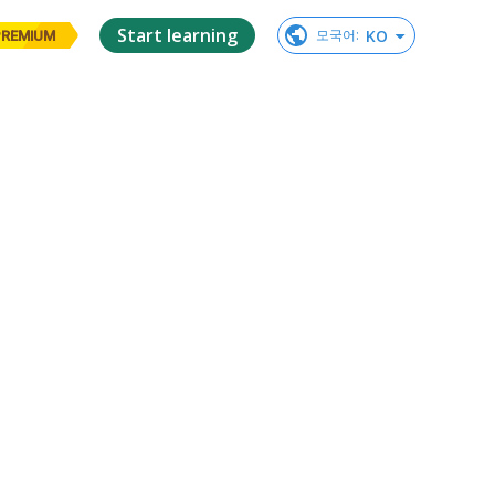
Start learning
KO
모국어
:
PREMIUM