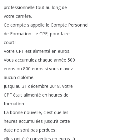
professionnelle
tout
au
long
de
votre
carrière
.
Ce
compte
s'appelle
le
Compte
Personnel
de
Formation
:
le
CPF
,
pour
faire
court
!
Votre
CPF
est
alimenté
en
euros
.
Vous accumulez chaque
année
500
euros
ou 800
euros
si vous
n'avez
aucun
diplôme
.
Jusqu'au
31
décembre
2018,
votre
CPF
était
alimenté
en
heures
de
formation
.
La
bonne
nouvelle
,
c'est
que
les
heures
accumulées
jusqu'à
cette
date
ne
sont
pas
perdues
:
elles
ont
été
converties
en
euros
,
à