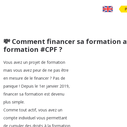
💸 Comment financer sa formation a
formation #CPF ?
Vous
avez
un
projet
de
formation
mais
vous
avez
peur
de
ne
pas
être
en
mesure
de
le
financer
?
Pas
de
panique
!
Depuis
le
1er
janvier
2019,
financer
sa
formation
est
devenu
plus
simple
.
Comme
tout
actif
,
vous
avez
un
compte
individuel
vous
permettant
de
cumuler
des
droits
à
la
formation