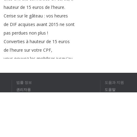
hauteur
de
15
euros de
l'heure
.
Cerise
sur
le
gâteau
:
vos
heures
de
DIF
acquises
avant
2015
ne
sont
pas
perdues
non
plus
!
Converties
à
hauteur
de
15
euros
de
l'heure
sur
votre
CPF
,
vous
pouvez
les
mobiliser
jusqu'au
31
décembre
2020.
Passons
aux
choses
pratiques
!
법률 정보
도움과 지원
Pour
financer
votre
formation
,
권리자용
도움말
la
première
étape
consiste
à
vous
개인정보 취급방침
FAQ
inscrire
ou
à
vous
connecter
sur
Terms of Use
votre
compte
d'activité
pour
connaître
le
montant
dont
vous
disposez
aujourd'hui
sur
votre
CPF
.
브라우저 확장
Cela
peut
vite
grimper
!
Par