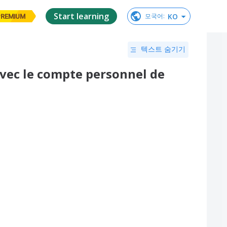
Start learning
KO
모국어
:
PREMIUM
텍스트 숨기기
vec le compte personnel de