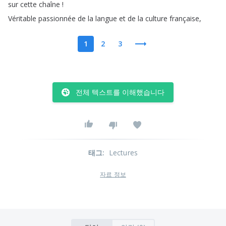
sur
cette
chaîne
!
Véritable
passionnée
de
la
langue
et
de
la
culture
française
,
1
2
3
전체 텍스트를 이해했습니다
태그
:
Lectures
자료 정보