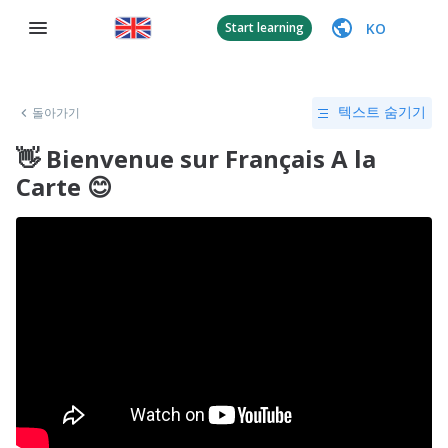
KO
Start learning
돌아가기
텍스트 숨기기
👋 Bienvenue sur Français A la
Carte 😊