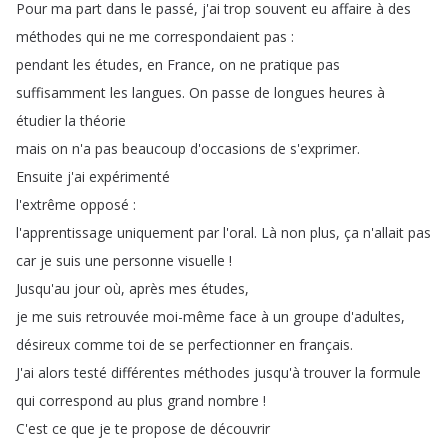
Pour
ma
part
dans
le
passé
,
j'ai
trop
souvent
eu
affaire
à
des
méthodes
qui
ne
me
correspondaient
pas
:
pendant
les
études
,
en
France
,
on
ne
pratique
pas
suffisamment
les
langues
.
On
passe
de
longues
heures
à
étudier
la
théorie
mais
on
n'a
pas
beaucoup
d'occasions
de
s'exprimer
.
Ensuite
j'ai
expérimenté
l'extrême
opposé
:
l'apprentissage
uniquement
par
l'oral
.
Là
non
plus
,
ça
n'allait
pas
car
je
suis
une
personne
visuelle
!
Jusqu'au
jour
où
,
après
mes
études
,
je
me
suis
retrouvée
moi-même
face
à
un
groupe
d'adultes
,
désireux
comme
toi
de
se
perfectionner
en
français
.
J'ai
alors
testé
différentes
méthodes
jusqu'à
trouver
la
formule
qui
correspond
au
plus
grand
nombre
!
C'est
ce
que
je
te
propose
de
découvrir