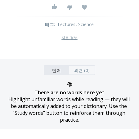
태그
:
Lectures
, Science
자료 정보
단어
의견 (0)
📚
There are no words here yet
Highlight unfamiliar words while reading — they will 
be automatically added to your dictionary. Use the 
“Study words” button to reinforce them through 
practice.