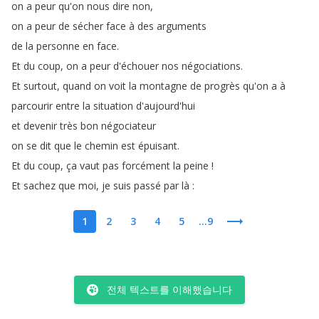
on
a
peur
qu'on
nous
dire
non
,
on
a
peur
de
sécher
face
à
des
arguments
de
la
personne
en
face
.
Et
du
coup
,
on
a
peur
d'échouer
nos
négociations
.
Et
surtout
,
quand
on
voit
la
montagne
de
progrès
qu'on
a
à
parcourir
entre
la
situation
d'aujourd'hui
et
devenir
très
bon
négociateur
on
se
dit
que
le
chemin
est
épuisant
.
Et
du
coup
,
ça
vaut
pas
forcément
la
peine
!
Et
sachez
que
moi
,
je
suis
passé
par
là
:
1
2
3
4
5
...9
전체 텍스트를 이해했습니다