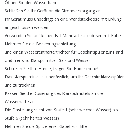
Öffnen
Sie
den
Wasserhahn
Schließen
Sie
Ihr
Gerät
an
die
Stromversorgung
an
Ihr
Gerät
muss
unbedingt
an
eine
Wandsteckdose
mit
Erdung
angeschlossen
werden
Verwenden
Sie
auf
keinen
Fall
Mehrfachsteckdosen
mit
Kabel
Nehmen
Sie
die
Bedienungsanleitung
und
einen
Wasserenthärtertrichter
für
Geschirrspüler
zur
Hand
Und
hier
sind
Klarspülmittel
,
Salz
und
Wasser
Schützen
Sie
Ihre
Hände
,
tragen
Sie
Handschuhe
!
Das
Klarspülmittel
ist
unerlässlich
,
um
Ihr
Geschirr
klarzuspülen
und
zu
trocknen
Passen
Sie
die
Dosierung
des
Klarspülmittels
an
die
Wasserhärte
an
Die
Einstellung
reicht
von
Stufe
1 (
sehr
weiches
Wasser
)
bis
Stufe
6 (
sehr
hartes
Wasser
)
Nehmen
Sie
die
Spitze
einer
Gabel
zur
Hilfe