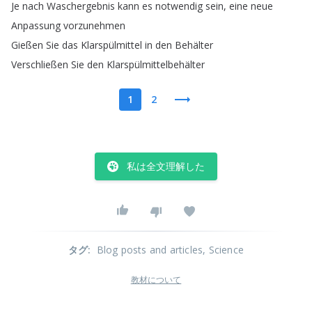
Je
nach
Waschergebnis
kann
es
notwendig
sein
,
eine
neue
Anpassung
vorzunehmen
Gießen
Sie
das
Klarspülmittel
in
den
Behälter
Verschließen
Sie
den
Klarspülmittelbehälter
1
2
私は全文理解した
タグ
:
Blog posts and articles
, Science
教材について