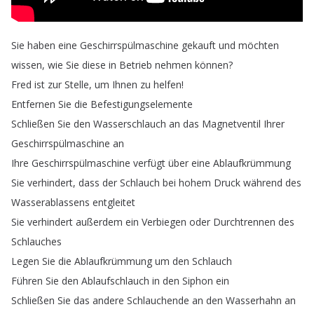
Sie
haben
eine
Geschirrspülmaschine
gekauft
und
möchten
wissen
,
wie
Sie
diese
in
Betrieb
nehmen
können
?
Fred
ist
zur
Stelle
,
um
Ihnen
zu
helfen
!
Entfernen
Sie
die
Befestigungselemente
Schließen
Sie
den
Wasserschlauch
an
das
Magnetventil
Ihrer
Geschirrspülmaschine
an
Ihre
Geschirrspülmaschine
verfügt
über
eine
Ablaufkrümmung
Sie
verhindert
,
dass
der
Schlauch
bei
hohem
Druck
während
des
Wasserablassens
entgleitet
Sie
verhindert
außerdem
ein
Verbiegen
oder
Durchtrennen
des
Schlauches
Legen
Sie
die
Ablaufkrümmung
um
den
Schlauch
Führen
Sie
den
Ablaufschlauch
in
den
Siphon
ein
Schließen
Sie
das
andere
Schlauchende
an
den
Wasserhahn
an