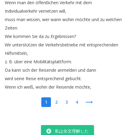
Wenn
man
den
öffentlichen
Verkehr
mit
dem
Individualverkehr
vernetzen
will
,
muss
man
wissen
,
wer
wann
wohin
möchte
und
zu
welchen
Zeiten
.
Wie
kommen
Sie
da
zu
Ergebnissen
?
Wir
unterstützen
die
Verkehrsbetriebe
mit
entsprechenden
Hilfsmitteln
,
z
.
B
.
über
eine
Mobilitätsplattform
.
Da
kann
sich
der
Reisende
anmelden
und
dann
wird
seine
Reise
entsprechend
gebucht
.
Wenn
ich
weiß
,
wohin
der
Reisende
möchte
,
1
2
3
4
私は全文理解した