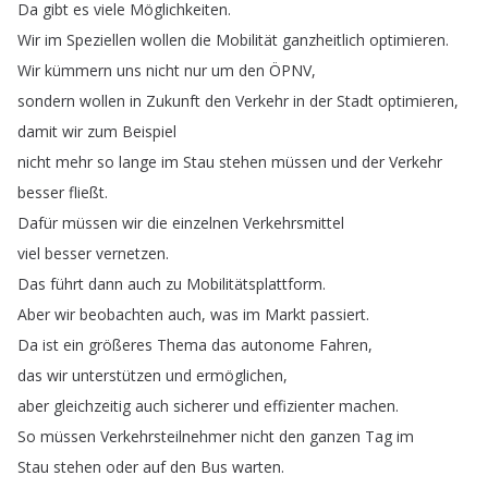
Da
gibt
es
viele
Möglichkeiten
.
Wir
im
Speziellen
wollen
die
Mobilität
ganzheitlich
optimieren
.
Wir
kümmern
uns
nicht
nur
um
den
ÖPNV
,
sondern
wollen
in
Zukunft
den
Verkehr
in
der
Stadt
optimieren
,
damit
wir
zum
Beispiel
nicht
mehr
so
lange
im
Stau
stehen
müssen
und
der
Verkehr
besser
fließt
.
Dafür
müssen
wir
die
einzelnen
Verkehrsmittel
viel
besser
vernetzen
.
Das
führt
dann
auch
zu
Mobilitätsplattform
.
Aber
wir
beobachten
auch
,
was
im
Markt
passiert
.
Da
ist
ein
größeres
Thema
das
autonome
Fahren
,
das
wir
unterstützen
und
ermöglichen
,
aber
gleichzeitig
auch
sicherer
und
effizienter
machen
.
So
müssen
Verkehrsteilnehmer
nicht
den
ganzen
Tag
im
Stau
stehen
oder
auf
den
Bus
warten
.