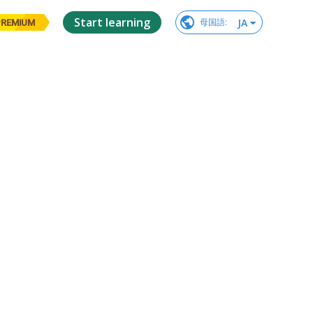
Start learning
JA
母国語
:
PREMIUM