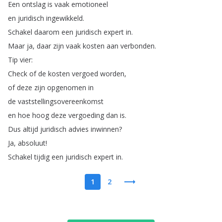
Een
ontslag
is
vaak
emotioneel
en
juridisch
ingewikkeld
.
Schakel
daarom
een
juridisch
expert
in
.
Maar
ja
,
daar
zijn
vaak
kosten
aan
verbonden
.
Tip
vier
:
Check
of
de
kosten
vergoed
worden
,
of
deze
zijn
opgenomen
in
de
vaststellingsovereenkomst
en
hoe
hoog
deze
vergoeding
dan
is
.
Dus
altijd
juridisch
advies
inwinnen
?
Ja
,
absoluut
!
Schakel
tijdig
een
juridisch
expert
in
.
1
2