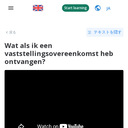
JA
Start learning
戻る
テキストを隠す
Wat als ik een
vaststellingsovereenkomst heb
ontvangen?