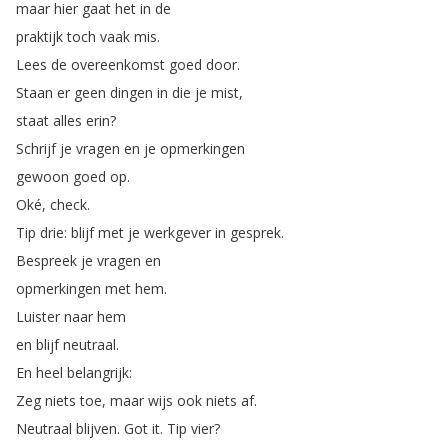
maar
hier
gaat
het
in
de
praktijk
toch
vaak
mis
.
Lees
de
overeenkomst
goed
door
.
Staan
er
geen
dingen
in
die
je
mist
,
staat
alles
erin
?
Schrijf
je
vragen
en
je
opmerkingen
gewoon
goed
op
.
Oké
,
check
.
Tip
drie
:
blijf
met
je
werkgever
in
gesprek
.
Bespreek
je
vragen
en
opmerkingen
met
hem
.
Luister
naar
hem
en
blijf
neutraal
.
En
heel
belangrijk
:
Zeg
niets
toe
,
maar
wijs
ook
niets
af
.
Neutraal
blijven
.
Got
it
.
Tip
vier
?