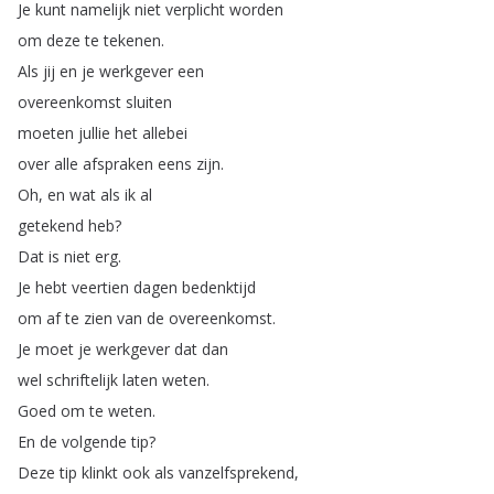
Je
kunt
namelijk
niet
verplicht
worden
om
deze
te
tekenen
.
Als
jij
en
je
werkgever
een
overeenkomst
sluiten
moeten
jullie
het
allebei
over
alle
afspraken
eens
zijn
.
Oh
,
en
wat
als
ik
al
getekend
heb
?
Dat
is
niet
erg
.
Je
hebt
veertien
dagen
bedenktijd
om
af
te
zien
van
de
overeenkomst
.
Je
moet
je
werkgever
dat
dan
wel
schriftelijk
laten
weten
.
Goed
om
te
weten
.
En
de
volgende
tip
?
Deze
tip
klinkt
ook
als
vanzelfsprekend
,