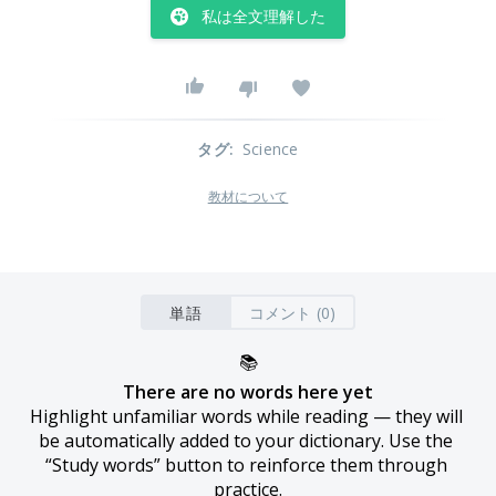
私は全文理解した
タグ
:
Science
教材について
単語
コメント (0)
📚
There are no words here yet
Highlight unfamiliar words while reading — they will 
be automatically added to your dictionary. Use the 
“Study words” button to reinforce them through 
practice.