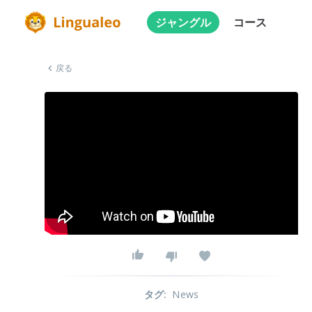
ジャングル
コース
戻る
タグ
:
News