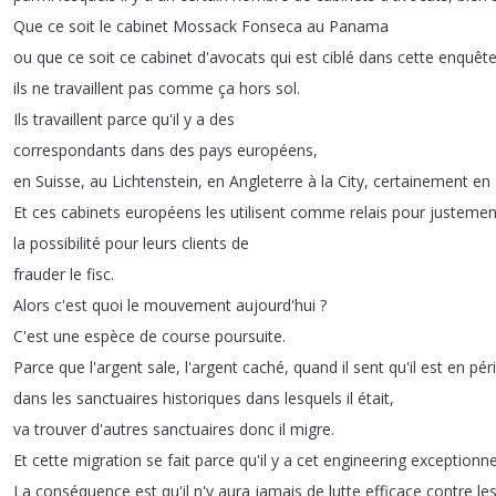
Que
ce
soit
le
cabinet
Mossack
Fonseca
au
Panama
ou
que
ce
soit
ce
cabinet
d'avocats
qui
est
ciblé
dans
cette
enquêt
ils
ne
travaillent
pas
comme
ça
hors
sol
.
Ils
travaillent
parce
qu'il
y
a
des
correspondants
dans
des
pays
européens
,
en
Suisse
,
au
Lichtenstein
,
en
Angleterre
à
la
City
,
certainement
en
Et
ces
cabinets
européens
les
utilisent
comme
relais
pour
justemen
la
possibilité
pour
leurs
clients
de
frauder
le
fisc
.
Alors
c'est
quoi
le
mouvement
aujourd'hui
?
C'est
une
espèce
de
course
poursuite
.
Parce
que
l'argent
sale
,
l'argent
caché
,
quand
il
sent
qu'il
est
en
péri
dans
les
sanctuaires
historiques
dans
lesquels
il
était
,
va
trouver
d'autres
sanctuaires
donc
il
migre
.
Et
cette
migration
se
fait
parce
qu'il
y
a
cet
engineering
exceptionne
La
conséquence
est
qu'il
n'y
aura
jamais
de
lutte
efficace
contre
le