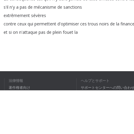
s'il
n'y
a
pas
de
mécanisme
de
sanctions
extrêmement
sévères
contre
ceux
qui
permettent
d'optimiser
ces
trous
noirs
de
la
financ
et
si
on
n'attaque
pas
de
plein
fouet
la
1
2
法律情報
ヘルプとサポート
著作権者向け
サポートセンターへの問い合わ
私は全文理
個人情報保護方針
FAQ
Terms of Use
ブラウザ拡張機能