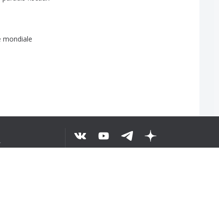
e
mondiale
せ
解した
©
2026