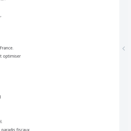
e
,
France
.
t
optimiser
l
l
.
s
paradis
fiscaux