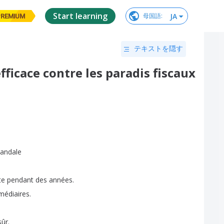
Start learning
JA
母国語
:
PREMIUM
テキストを隠す
efficace contre les paradis fiscaux
candale
te
pendant
des
années
.
médiaires
.
sûr
.