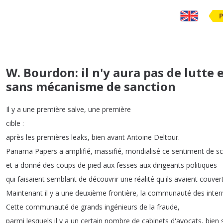
W. Bourdon: il n'y aura pas de lutte 
sans mécanisme de sanction
Il
y
a
une
première
salve
,
une
première
cible
:
après
les
premières
leaks
,
bien
avant
Antoine
Deltour
.
Panama
Papers
a
amplifié
,
massifié
,
mondialisé
ce
sentiment
de
s
et
a
donné
des
coups
de
pied
aux
fesses
aux
dirigeants
politiques
qui
faisaient
semblant
de
découvrir
une
réalité
qu'ils
avaient
couver
Maintenant
il
y
a
une
deuxième
frontière
,
la
communauté
des
inter
Cette
communauté
de
grands
ingénieurs
de
la
fraude
,
parmi
lesquels
il
y
a
un
certain
nombre
de
cabinets
d'avocats
,
bien