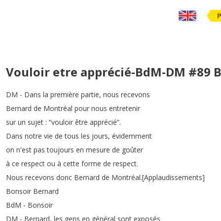
Vouloir etre apprécié-BdM-DM #89 
DM
-
Dans
la
première
partie
,
nous
recevons
Bernard
de
Montréal
pour
nous
entretenir
sur
un
sujet
: “
vouloir
être
apprécié
”.
Dans
notre
vie
de
tous
les
jours
,
évidemment
on
n'est
pas
toujours
en
mesure
de
goûter
à
ce
respect
ou
à
cette
forme
de
respect
.
Nous
recevons
donc
Bernard
de
Montréal
.
[
Applaudissements
]
Bonsoir
Bernard
BdM
-
Bonsoir
DM
-
Bernard
,
les
gens
en
général
sont
exposés