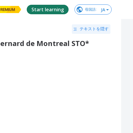
Start learning
JA
母国語
:
PREMIUM
テキストを隠す
Bernard de Montreal STO*