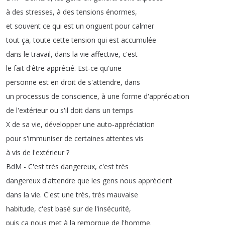
à
des
stresses
,
à
des
tensions
énormes
,
et
souvent
ce
qui
est
un
onguent
pour
calmer
tout
ça
,
toute
cette
tension
qui
est
accumulée
dans
le
travail
,
dans
la
vie
affective
,
c'est
le
fait
d'être
apprécié
.
Est-ce
qu'une
personne
est
en
droit
de
s'attendre
,
dans
un
processus
de
conscience
,
à
une
forme
d'appréciation
de
l'extérieur
ou
s'il
doit
dans
un
temps
X
de
sa
vie
,
développer
une
auto-appréciation
pour
s'immuniser
de
certaines
attentes
vis
à
vis
de
l'extérieur
?
BdM
-
C'est
très
dangereux
,
c'est
très
dangereux
d'attendre
que
les
gens
nous
apprécient
dans
la
vie
.
C'est
une
très
,
très
mauvaise
habitude
,
c'est
basé
sur
de
l'insécurité
,
puis
ça
nous
met
à
la
remorque
de
l'homme
.