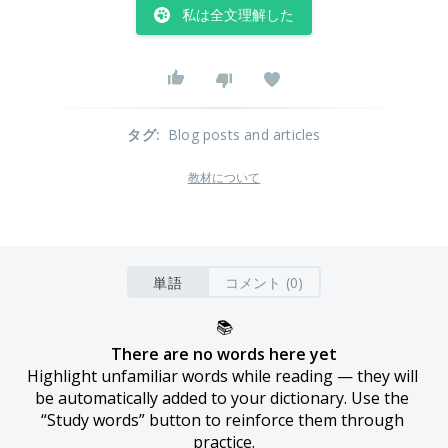
私は全文理解した
タグ
:
Blog posts and articles
教材について
単語
コメント (0)
📚
There are no words here yet
Highlight unfamiliar words while reading — they will 
be automatically added to your dictionary. Use the 
“Study words” button to reinforce them through 
practice.