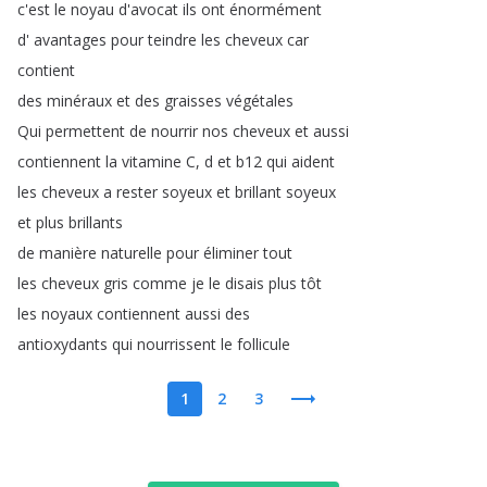
c'est
le
noyau
d'avocat
ils
ont
énormément
d'
avantages
pour
teindre
les
cheveux
car
contient
des
minéraux
et
des
graisses
végétales
Qui
permettent
de
nourrir
nos
cheveux
et
aussi
contiennent
la
vitamine
C
,
d
et
b12
qui
aident
les
cheveux
a
rester
soyeux
et
brillant
soyeux
et
plus
brillants
de
manière
naturelle
pour
éliminer
tout
les
cheveux
gris
comme
je
le
disais
plus
tôt
les
noyaux
contiennent
aussi
des
antioxydants
qui
nourrissent
le
follicule
1
2
3