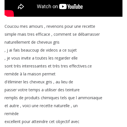
Coucou
mes
amours
,
revenons
pour
une
recette
simple
mais
tres
efficace
,
comment
se
débarrasser
naturellement
de
cheveux
gris
,
j
ai
fais
beaucoup
de
videos
a
ce
sujet
,
je
vous
invite
a
toutes
les
regarder
elle
sont
très
interessantes
et
très
tres
effectives
.
ce
remède
à
la
maison
permet
d'éliminer
les
cheveux
gris
,
au
lieu
de
passer
votre
temps
a
utiliser
des
teinture
remplis
de
produits
chimiques
tels
que
l
ammoniaque
et
autre
,
voici
une
recette
naturelle
,
un
remède
excellent
pour
atteindre
cet
objectif
avec