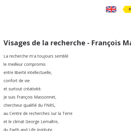
Visages de la recherche - François 
La
recherche
m'a
toujours
semblé
le
meilleur
compromis
entre
liberté
intellectuelle
,
confort
de
vie
et
surtout
créativité
.
Je
suis
François
Massonnet
,
chercheur
qualifié
du
FNRS
,
au
Centre
de
recherches
sur
la
Terre
et
le
climat
George
Lemaître
,
du
Earth
and
Life
Institute
.