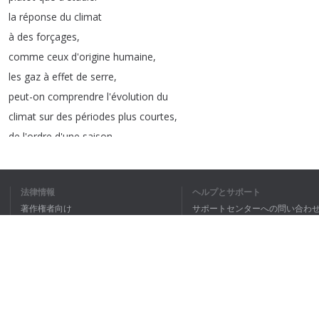
la
réponse
du
climat
à
des
forçages
,
comme
ceux
d'origine
humaine
,
les
gaz
à
effet
de
serre
,
peut-on
comprendre
l'évolution
du
climat
sur
des
périodes
plus
courtes
,
de
l'ordre
d'une
saison
à
une
dizaine
d'années
.
À
ces
échelles
de
temps
,
法律情報
ヘルプとサポート
le
climat
est
influencé
著作権者向け
サポートセンターへの問い合わ
d'une
part
,
par
ces
facteurs
,
個人情報保護方針
FAQ
comme
les
gaz
à
effet
de
serre
,
Terms of Use
mais
également
par
la
variabilité
naturelle
propre
du
climat
.
Je
m'intéresse
surtout
ブラウザ拡張機能
à
l'Europe
de
l'Ouest
,