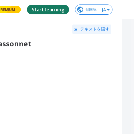
Start learning
JA
母国語
:
PREMIUM
テキストを隠す
Massonnet