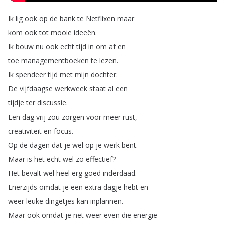
Ik
lig
ook
op
de
bank
te
Netflixen
maar
kom
ook
tot
mooie
ideeën
.
Ik
bouw
nu
ook
echt
tijd
in
om
af
en
toe
managementboeken
te
lezen
.
Ik
spendeer
tijd
met
mijn
dochter
.
De
vijfdaagse
werkweek
staat
al
een
tijdje
ter
discussie
.
Een
dag
vrij
zou
zorgen
voor
meer
rust
,
creativiteit
en
focus
.
Op
de
dagen
dat
je
wel
op
je
werk
bent
.
Maar
is
het
echt
wel
zo
effectief
?
Het
bevalt
wel
heel
erg
goed
inderdaad
.
Enerzijds
omdat
je
een
extra
dagje
hebt
en
weer
leuke
dingetjes
kan
inplannen
.
Maar
ook
omdat
je
net
weer
even
die
energie