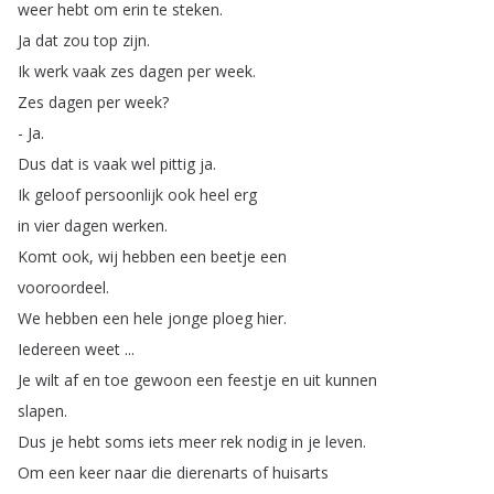
weer
hebt
om
erin
te
steken
.
Ja
dat
zou
top
zijn
.
Ik
werk
vaak
zes
dagen
per
week
.
Zes
dagen
per
week
?
-
Ja
.
Dus
dat
is
vaak
wel
pittig
ja
.
Ik
geloof
persoonlijk
ook
heel
erg
in
vier
dagen
werken
.
Komt
ook
,
wij
hebben
een
beetje
een
vooroordeel
.
We
hebben
een
hele
jonge
ploeg
hier
.
Iedereen
weet
...
Je
wilt
af
en
toe
gewoon
een
feestje
en
uit
kunnen
slapen
.
Dus
je
hebt
soms
iets
meer
rek
nodig
in
je
leven
.
Om
een
keer
naar
die
dierenarts
of
huisarts