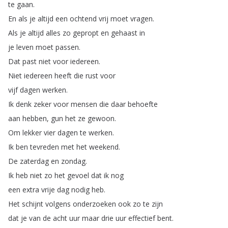
te
gaan
.
En
als
je
altijd
een
ochtend
vrij
moet
vragen
.
Als
je
altijd
alles
zo
gepropt
en
gehaast
in
je
leven
moet
passen
.
Dat
past
niet
voor
iedereen
.
Niet
iedereen
heeft
die
rust
voor
vijf
dagen
werken
.
Ik
denk
zeker
voor
mensen
die
daar
behoefte
aan
hebben
,
gun
het
ze
gewoon
.
Om
lekker
vier
dagen
te
werken
.
Ik
ben
tevreden
met
het
weekend
.
De
zaterdag
en
zondag
.
Ik
heb
niet
zo
het
gevoel
dat
ik
nog
een
extra
vrije
dag
nodig
heb
.
Het
schijnt
volgens
onderzoeken
ook
zo
te
zijn
dat
je
van
de
acht
uur
maar
drie
uur
effectief
bent
.