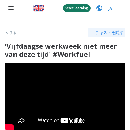
JA
Start learning
戻る
テキストを隠す
'Vijfdaagse werkweek niet meer
van deze tijd' #Workfuel