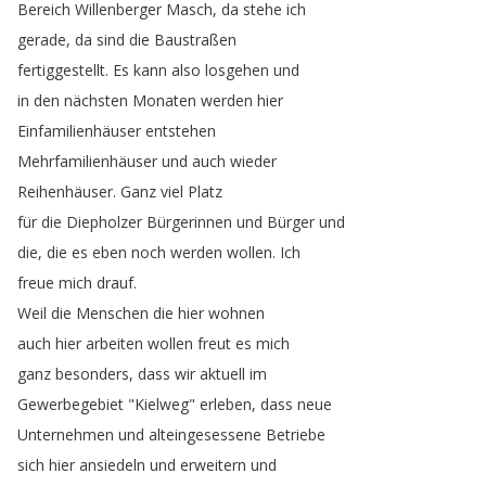
Bereich
Willenberger
Masch
,
da
stehe
ich
gerade
,
da
sind
die
Baustraßen
fertiggestellt
.
Es
kann
also
losgehen
und
in
den
nächsten
Monaten
werden
hier
Einfamilienhäuser
entstehen
Mehrfamilienhäuser
und
auch
wieder
Reihenhäuser
.
Ganz
viel
Platz
für
die
Diepholzer
Bürgerinnen
und
Bürger
und
die
,
die
es
eben
noch
werden
wollen
.
Ich
freue
mich
drauf
.
Weil
die
Menschen
die
hier
wohnen
auch
hier
arbeiten
wollen
freut
es
mich
ganz
besonders
,
dass
wir
aktuell
im
Gewerbegebiet
"
Kielweg
"
erleben
,
dass
neue
Unternehmen
und
alteingesessene
Betriebe
sich
hier
ansiedeln
und
erweitern
und