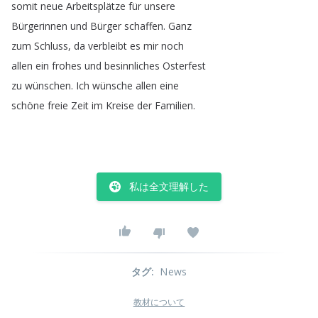
somit
neue
Arbeitsplätze
für
unsere
Bürgerinnen
und
Bürger
schaffen
.
Ganz
zum
Schluss
,
da
verbleibt
es
mir
noch
allen
ein
frohes
und
besinnliches
Osterfest
zu
wünschen
.
Ich
wünsche
allen
eine
schöne
freie
Zeit
im
Kreise
der
Familien
.
私は全文理解した
タグ
:
News
教材について