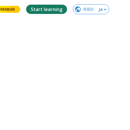
Start learning
JA
母国語
:
PREMIUM