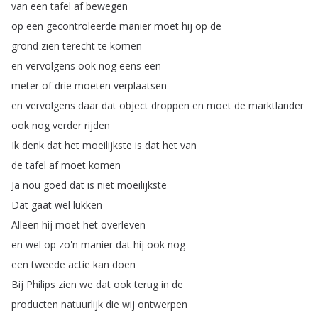
van
een
tafel
af
bewegen
op
een
gecontroleerde
manier
moet
hij
op
de
grond
zien
terecht
te
komen
en
vervolgens
ook
nog
eens
een
meter
of
drie
moeten
verplaatsen
en
vervolgens
daar
dat
object
droppen
en
moet
de
marktlander
ook
nog
verder
rijden
Ik
denk
dat
het
moeilijkste
is
dat
het
van
de
tafel
af
moet
komen
Ja
nou
goed
dat
is
niet
moeilijkste
Dat
gaat
wel
lukken
Alleen
hij
moet
het
overleven
en
wel
op
zo'n
manier
dat
hij
ook
nog
een
tweede
actie
kan
doen
Bij
Philips
zien
we
dat
ook
terug
in
de
producten
natuurlijk
die
wij
ontwerpen