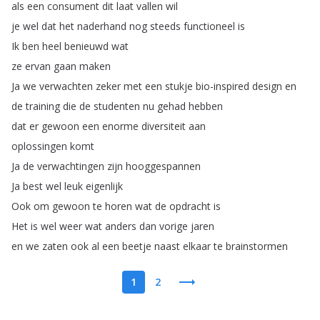
als
een
consument
dit
laat
vallen
wil
je
wel
dat
het
naderhand
nog
steeds
functioneel
is
Ik
ben
heel
benieuwd
wat
ze
ervan
gaan
maken
Ja
we
verwachten
zeker
met
een
stukje
bio-inspired
design
en
de
training
die
de
studenten
nu
gehad
hebben
dat
er
gewoon
een
enorme
diversiteit
aan
oplossingen
komt
Ja
de
verwachtingen
zijn
hooggespannen
Ja
best
wel
leuk
eigenlijk
Ook
om
gewoon
te
horen
wat
de
opdracht
is
Het
is
wel
weer
wat
anders
dan
vorige
jaren
en
we
zaten
ook
al
een
beetje
naast
elkaar
te
brainstormen
1
2