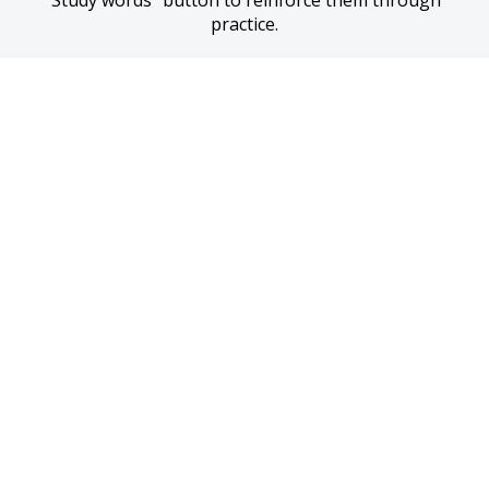
“Study words” button to reinforce them through 
practice.