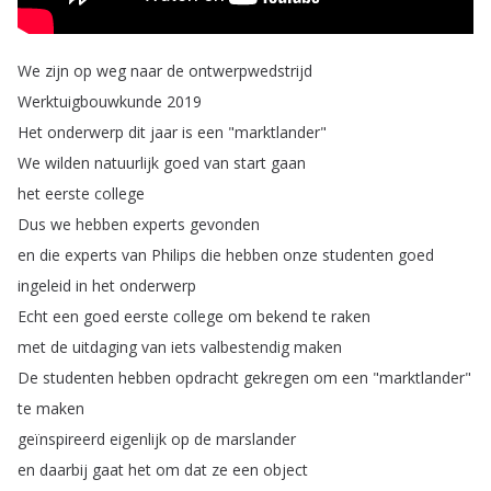
We
zijn
op
weg
naar
de
ontwerpwedstrijd
Werktuigbouwkunde
2019
Het
onderwerp
dit
jaar
is
een
"
marktlander
"
We
wilden
natuurlijk
goed
van
start
gaan
het
eerste
college
Dus
we
hebben
experts
gevonden
en
die
experts
van
Philips
die
hebben
onze
studenten
goed
ingeleid
in
het
onderwerp
Echt
een
goed
eerste
college
om
bekend
te
raken
met
de
uitdaging
van
iets
valbestendig
maken
De
studenten
hebben
opdracht
gekregen
om
een
"
marktlander
"
te
maken
geïnspireerd
eigenlijk
op
de
marslander
en
daarbij
gaat
het
om
dat
ze
een
object