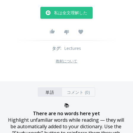
私は全文理解した
タグ
:
Lectures
教材について
単語
コメント (0)
📚
There are no words here yet
Highlight unfamiliar words while reading — they will 
be automatically added to your dictionary. Use the 