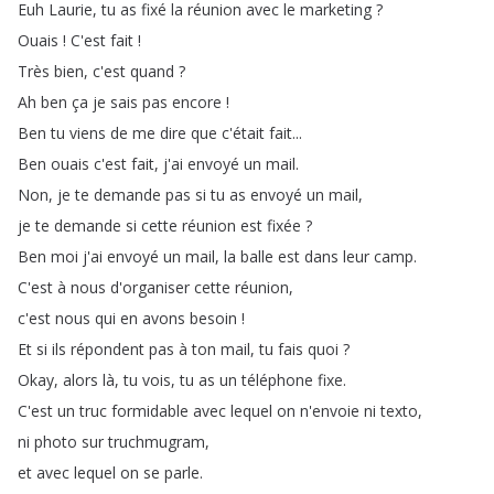
Euh
Laurie
,
tu
as
fixé
la
réunion
avec
le
marketing
?
Ouais
!
C'est
fait
!
Très
bien
,
c'est
quand
?
Ah
ben
ça
je
sais
pas
encore
!
Ben
tu
viens
de
me
dire
que
c'était
fait
...
Ben
ouais
c'est
fait
,
j'ai
envoyé
un
mail
.
Non
,
je
te
demande
pas
si
tu
as
envoyé
un
mail
,
je
te
demande
si
cette
réunion
est
fixée
?
Ben
moi
j'ai
envoyé
un
mail
,
la
balle
est
dans
leur
camp
.
C'est
à
nous
d'organiser
cette
réunion
,
c'est
nous
qui
en
avons
besoin
!
Et
si
ils
répondent
pas
à
ton
mail
,
tu
fais
quoi
?
Okay
,
alors
là
,
tu
vois
,
tu
as
un
téléphone
fixe
.
C'est
un
truc
formidable
avec
lequel
on
n'envoie
ni
texto
,
ni
photo
sur
truchmugram
,
et
avec
lequel
on
se
parle
.