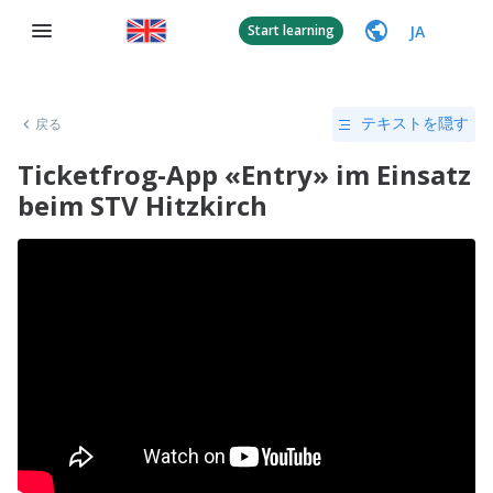
JA
Start learning
戻る
テキストを隠す
Ticketfrog-App «Entry» im Einsatz
beim STV Hitzkirch