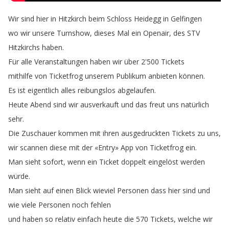
Wir
sind
hier
in
Hitzkirch
beim
Schloss
Heidegg
in
Gelfingen
wo
wir
unsere
Turnshow
,
dieses
Mal
ein
Openair
,
des
STV
Hitzkirchs
haben
.
Für
alle
Veranstaltungen
haben
wir
über
2'500
Tickets
mithilfe
von
Ticketfrog
unserem
Publikum
anbieten
können
.
Es
ist
eigentlich
alles
reibungslos
abgelaufen
.
Heute
Abend
sind
wir
ausverkauft
und
das
freut
uns
natürlich
sehr
.
Die
Zuschauer
kommen
mit
ihren
ausgedruckten
Tickets
zu
uns
,
wir
scannen
diese
mit
der
«Entry»
App
von
Ticketfrog
ein
.
Man
sieht
sofort
,
wenn
ein
Ticket
doppelt
eingelöst
werden
würde
.
Man
sieht
auf
einen
Blick
wieviel
Personen
dass
hier
sind
und
wie
viele
Personen
noch
fehlen
und
haben
so
relativ
einfach
heute
die
570
Tickets
,
welche
wir