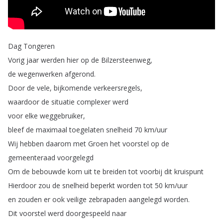
Dag
Tongeren
Vorig
jaar
werden
hier
op
de
Bilzersteenweg
,
de
wegenwerken
afgerond
.
Door
de
vele
,
bijkomende
verkeersregels
,
waardoor
de
situatie
complexer
werd
voor
elke
weggebruiker
,
bleef
de
maximaal
toegelaten
snelheid
70
km
/
uur
Wij
hebben
daarom
met
Groen
het
voorstel
op
de
gemeenteraad
voorgelegd
Om
de
bebouwde
kom
uit
te
breiden
tot
voorbij
dit
kruispunt
Hierdoor
zou
de
snelheid
beperkt
worden
tot
50
km
/
uur
en
zouden
er
ook
veilige
zebrapaden
aangelegd
worden
.
Dit
voorstel
werd
doorgespeeld
naar