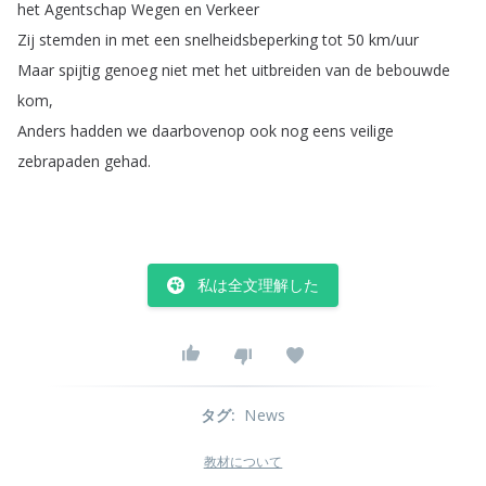
het
Agentschap
Wegen
en
Verkeer
Zij
stemden
in
met
een
snelheidsbeperking
tot
50
km
/
uur
Maar
spijtig
genoeg
niet
met
het
uitbreiden
van
de
bebouwde
kom
,
Anders
hadden
we
daarbovenop
ook
nog
eens
veilige
zebrapaden
gehad
.
私は全文理解した
タグ
:
News
教材について