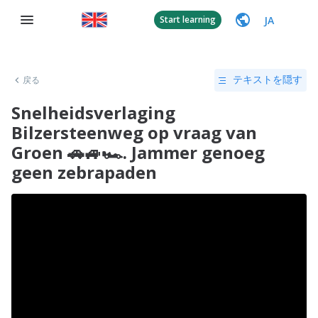
JA
Start learning
戻る
テキストを隠す
Snelheidsverlaging
Bilzersteenweg op vraag van
Groen 🚗🚙🏎. Jammer genoeg
geen zebrapaden