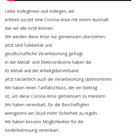
Liebe
Kolleginnen
und
Kollegen
,
wir
erleben
zurzeit
eine
Corona-Krise
mit
einem
Ausmaß
das
wir
alle
nicht
kennen
.
Wir
werden
diese
Krise
nur
gemeinsam
überstehen
.
Jetzt
sind
Solidarität
und
gesellschaftliche
Verantwortung
gefragt
.
In
der
Metall-
und
Elektroindustrie
haben
die
IG
Metall
und
der
Arbeitgeberverband
jetzt
tatsächlich
auch
die
Verantwortung
übernommen
.
Wir
haben
einen
Tarifabschluss
,
der
ein
Beitrag
ist
,
um
diese
Corona-Krise
gemeinsam
zu
meistern
.
Wir
haben
vereinbart
,
für
die
Beschäftigten
wenigstens
ein
Stück
mehr
Sicherheit
zu
regeln
.
Wir
haben
bessere
Möglichkeiten
für
die
Kinderbetreuung
vereinbart
.