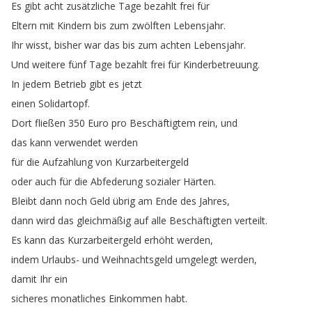
Es
gibt
acht
zusätzliche
Tage
bezahlt
frei
für
Eltern
mit
Kindern
bis
zum
zwölften
Lebensjahr
.
Ihr
wisst
,
bisher
war
das
bis
zum
achten
Lebensjahr
.
Und
weitere
fünf
Tage
bezahlt
frei
für
Kinderbetreuung
.
In
jedem
Betrieb
gibt
es
jetzt
einen
Solidartopf
.
Dort
fließen
350
Euro
pro
Beschäftigtem
rein
,
und
das
kann
verwendet
werden
für
die
Aufzahlung
von
Kurzarbeitergeld
oder
auch
für
die
Abfederung
sozialer
Härten
.
Bleibt
dann
noch
Geld
übrig
am
Ende
des
Jahres
,
dann
wird
das
gleichmäßig
auf
alle
Beschäftigten
verteilt
.
Es
kann
das
Kurzarbeitergeld
erhöht
werden
,
indem
Urlaubs-
und
Weihnachtsgeld
umgelegt
werden
,
damit
Ihr
ein
sicheres
monatliches
Einkommen
habt
.