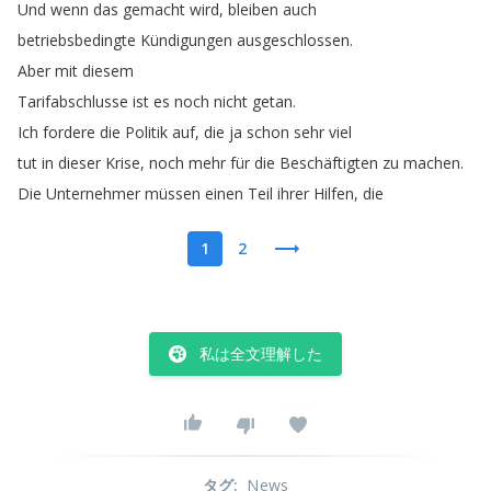
Und
wenn
das
gemacht
wird
,
bleiben
auch
betriebsbedingte
Kündigungen
ausgeschlossen
.
Aber
mit
diesem
Tarifabschlusse
ist
es
noch
nicht
getan
.
Ich
fordere
die
Politik
auf
,
die
ja
schon
sehr
viel
tut
in
dieser
Krise
,
noch
mehr
für
die
Beschäftigten
zu
machen
.
Die
Unternehmer
müssen
einen
Teil
ihrer
Hilfen
,
die
1
2
私は全文理解した
タグ
:
News