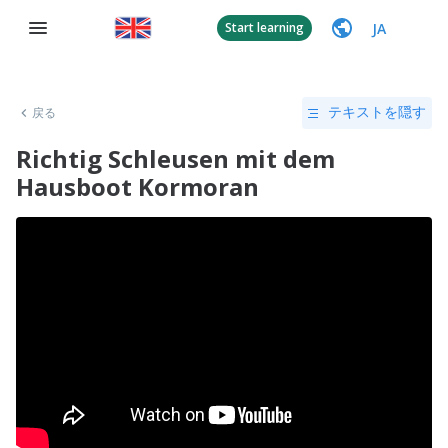
JA
Start learning
戻る
テキストを隠す
Richtig Schleusen mit dem
Hausboot Kormoran