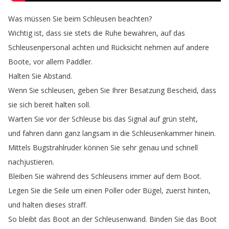
Was
müssen
Sie
beim
Schleusen
beachten
?
Wichtig
ist
,
dass
sie
stets
die
Ruhe
bewahren
,
auf
das
Schleusenpersonal
achten
und
Rücksicht
nehmen
auf
andere
Boote
,
vor
allem
Paddler
.
Halten
Sie
Abstand
.
Wenn
Sie
schleusen
,
geben
Sie
Ihrer
Besatzung
Bescheid
,
dass
sie
sich
bereit
halten
soll
.
Warten
Sie
vor
der
Schleuse
bis
das
Signal
auf
grün
steht
,
und
fahren
dann
ganz
langsam
in
die
Schleusenkammer
hinein
.
Mittels
Bugstrahlruder
können
Sie
sehr
genau
und
schnell
nachjustieren
.
Bleiben
Sie
während
des
Schleusens
immer
auf
dem
Boot
.
Legen
Sie
die
Seile
um
einen
Poller
oder
Bügel
,
zuerst
hinten
,
und
halten
dieses
straff
.
So
bleibt
das
Boot
an
der
Schleusenwand
.
Binden
Sie
das
Boot