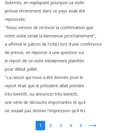
Guterres
,
en
expliquant
pourquoi
sa
visite
prévue
récemment
dans
ce
pays
avait
été
repoussée
.
"
Nous
venons
de
recevoir
la
confirmation
que
notre
visite
serait
la
bienvenue
prochainement
",
a
affirmé
le
patron
de
l'ONU
lors
d'une
conférence
de
presse
,
en
réponse
à
une
question
sur
le
report
de
sa
visite
initialement
planifiée
pour
début
juillet
.
"
La
raison
qui
nous
a
été
donnée
pour
le
report
était
que
le
président
allait
prendre
très
bientôt
,
ou
annoncer
très
bientôt
,
une
série
de
décisions
importantes
et
qu'il
ne
voulait
pas
donner
l'impression
qu'il
les
1
2
3
4
5