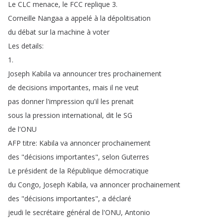
Le
CLC
menace
,
le
FCC
replique
3.
Corneille
Nangaa
a
appelé
à
la
dépolitisation
du
débat
sur
la
machine
à
voter
Les
details
:
1.
Joseph
Kabila
va
announcer
tres
prochainement
de
decisions
importantes
,
mais
il
ne
veut
pas
donner
l'impression
qu'il
les
prenait
sous
la
pression
international
,
dit
le
SG
de
l'ONU
AFP
titre
:
Kabila
va
annoncer
prochainement
des
"
décisions
importantes
",
selon
Guterres
Le
président
de
la
République
démocratique
du
Congo
,
Joseph
Kabila
,
va
annoncer
prochainement
des
"
décisions
importantes
",
a
déclaré
jeudi
le
secrétaire
général
de
l'ONU
,
Antonio