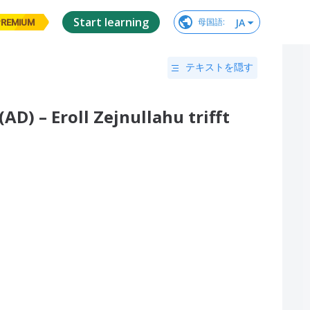
Start learning
JA
母国語
:
PREMIUM
テキストを隠す
AD) – Eroll Zejnullahu trifft