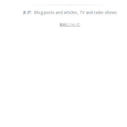
タグ
:
Blog posts and articles
, TV and radio shows
教材について