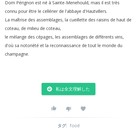
Dom
Pérignon
est
né
à
Sainte-Menehould
,
mais
il
est
très
connu
pour
être
le
cellérier
de
l'abbaye
d'Hautvillers
.
La
maîtrise
des
assemblages
,
la
cueillette
des
raisins
de
haut
de
coteau
,
de
milieu
de
coteau
,
le
mélange
des
cépages
,
les
assemblages
de
différents
vins
,
d'où
sa
notoriété
et
la
reconnaissance
de
tout
le
monde
du
champagne
.
私は全文理解した
タグ
:
food