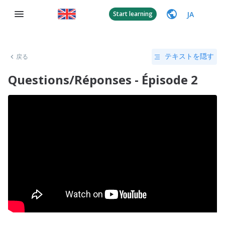
JA
Start learning
戻る
テキストを隠す
Questions/Réponses - Épisode 2