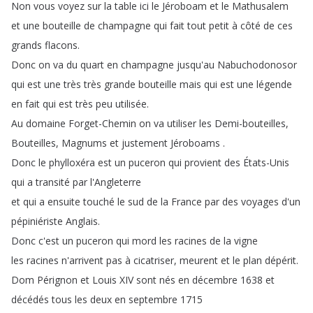
Non
vous
voyez
sur
la
table
ici
le
Jéroboam
et
le
Mathusalem
et
une
bouteille
de
champagne
qui
fait
tout
petit
à
côté
de
ces
grands
flacons
.
Donc
on
va
du
quart
en
champagne
jusqu'au
Nabuchodonosor
qui
est
une
très
très
grande
bouteille
mais
qui
est
une
légende
en
fait
qui
est
très
peu
utilisée
.
Au
domaine
Forget-Chemin
on
va
utiliser
les
Demi-bouteilles
,
Bouteilles
,
Magnums
et
justement
Jéroboams
.
Donc
le
phylloxéra
est
un
puceron
qui
provient
des
États-Unis
qui
a
transité
par
l'Angleterre
et
qui
a
ensuite
touché
le
sud
de
la
France
par
des
voyages
d'un
pépiniériste
Anglais
.
Donc
c'est
un
puceron
qui
mord
les
racines
de
la
vigne
les
racines
n'arrivent
pas
à
cicatriser
,
meurent
et
le
plan
dépérit
.
Dom
Pérignon
et
Louis
XIV
sont
nés
en
décembre
1638
et
décédés
tous
les
deux
en
septembre
1715