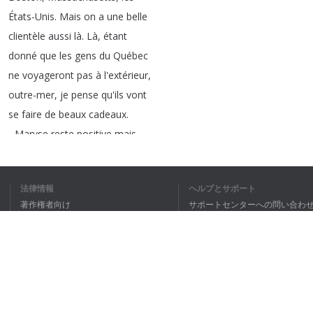
États-Unis
.
Mais
on
a
une
belle
clientèle
aussi
là
.
Là
,
étant
donné
que
les
gens
du
Québec
ne
voyageront
pas
à
l'extérieur
,
outre-mer
,
je
pense
qu'ils
vont
se
faire
de
beaux
cadeaux
.
-
Maryse
reste
positive
mais
s'attend
à
perdre
le
tiers
de
ses
ventes
.
Ses
collègues
et
法律情報
ヘルプとサポート
elle
savent
que
l'été
2020
sera
著作権者向け
サポートセンターへの問い合わ
complètement
différent
.
個人情報保護方針
FAQ
-
C'est
sûr
qu'il
va
manquer
Terms of Use
des
choses
.
Il
va
manquer
les
personnes
qui
font
des
couettes
,
puis
qui
soufflent
ブラウザ拡張機能
des
ballounes
.
Mais
on
ne
peut