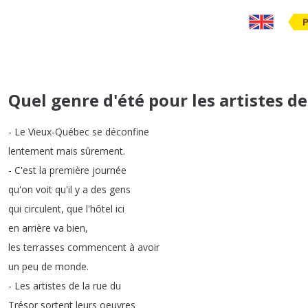
Quel genre d'été pour les artistes d
-
Le
Vieux-Québec
se
déconfine
lentement
mais
sûrement
.
-
C'est
la
première
journée
qu'on
voit
qu'il
y
a
des
gens
qui
circulent
,
que
l'hôtel
ici
en
arrière
va
bien
,
les
terrasses
commencent
à
avoir
un
peu
de
monde
.
-
Les
artistes
de
la
rue
du
Trésor
sortent
leurs
oeuvres