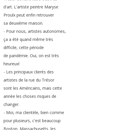
d'art
.
L'artiste
peintre
Maryse
Proulx
peut
enfin
retrouver
sa
deuxième
maison
.
-
Pour
nous
,
artistes
autonomes
,
ça
a
été
quand
même
très
difficile
,
cette
période
de
pandémie
.
Oui
,
on
est
très
heureux
!
-
Les
principaux
clients
des
artistes
de
la
rue
du
Trésor
sont
les
Américains
,
mais
cette
année
les
choses
risques
de
changer
.
-
Moi
,
ma
clientèle
,
bien
comme
pour
plusieurs
,
c'est
beaucoup
Boston
,
Massachusetts
,
les