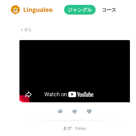
ジャングル
コース
戻る
タグ
:
News