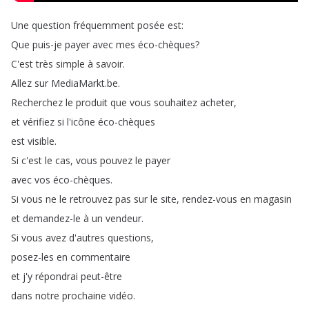
Une
question
fréquemment
posée
est
:
Que
puis-je
payer
avec
mes
éco-chèques
?
C'est
très
simple
à
savoir
.
Allez
sur
MediaMarkt
.
be
.
Recherchez
le
produit
que
vous
souhaitez
acheter
,
et
vérifiez
si
l'icône
éco-chèques
est
visible
.
Si
c'est
le
cas
,
vous
pouvez
le
payer
avec
vos
éco-chèques
.
Si
vous
ne
le
retrouvez
pas
sur
le
site
,
rendez-vous
en
magasin
et
demandez-le
à
un
vendeur
.
Si
vous
avez
d'autres
questions
,
posez-les
en
commentaire
et
j'y
répondrai
peut-être
dans
notre
prochaine
vidéo
.