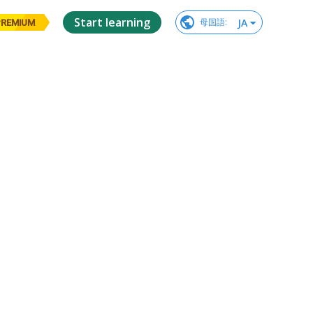
Start learning
JA
母国語
:
PREMIUM