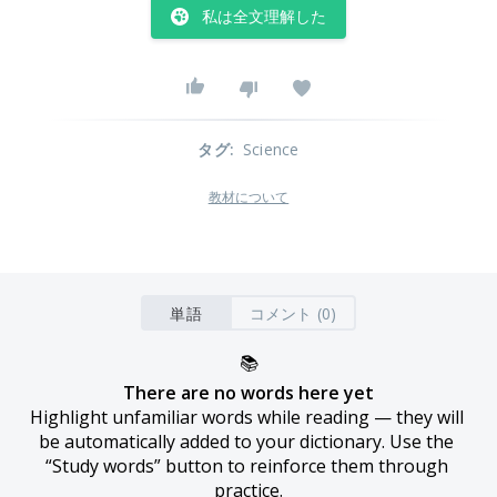
私は全文理解した
タグ
:
Science
教材について
単語
コメント (0)
📚
There are no words here yet
Highlight unfamiliar words while reading — they will 
be automatically added to your dictionary. Use the 
“Study words” button to reinforce them through 
practice.