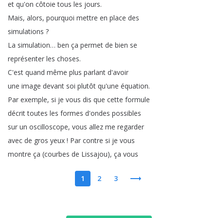
et
qu'on
côtoie
tous
les
jours
.
Mais
,
alors
,
pourquoi
mettre
en
place
des
simulations
?
La
simulation
…
ben
ça
permet
de
bien
se
représenter
les
choses
.
C'est
quand
même
plus
parlant
d'avoir
une
image
devant
soi
plutôt
qu'une
équation
.
Par
exemple
,
si
je
vous
dis
que
cette
formule
décrit
toutes
les
formes
d'ondes
possibles
sur
un
oscilloscope
,
vous
allez
me
regarder
avec
de
gros
yeux
!
Par
contre
si
je
vous
montre
ça
(
courbes
de
Lissajou
),
ça
vous
1
2
3