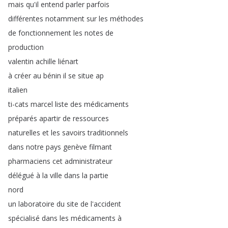
mais
qu'il
entend
parler
parfois
différentes
notamment
sur
les
méthodes
de
fonctionnement
les
notes
de
production
valentin
achille
liénart
à
créer
au
bénin
il
se
situe
ap
italien
ti-cats
marcel
liste
des
médicaments
préparés
apartir
de
ressources
naturelles
et
les
savoirs
traditionnels
dans
notre
pays
genève
filmant
pharmaciens
cet
administrateur
délégué
à
la
ville
dans
la
partie
nord
un
laboratoire
du
site
de
l'accident
spécialisé
dans
les
médicaments
à