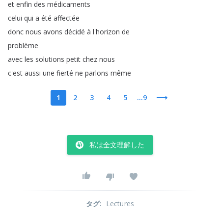
et
enfin
des
médicaments
celui
qui
a
été
affectée
donc
nous
avons
décidé
à
l'horizon
de
problème
avec
les
solutions
petit
chez
nous
c'est
aussi
une
fierté
ne
parlons
même
1
2
3
4
5
...9
私は全文理解した
タグ
:
Lectures