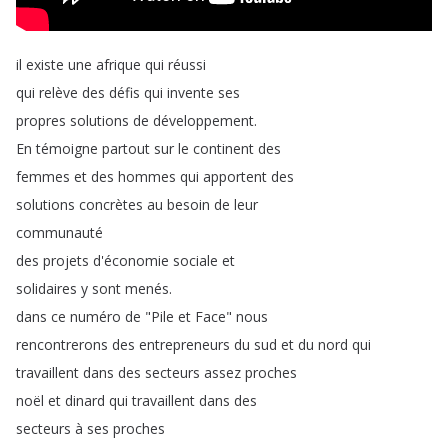
il
existe
une
afrique
qui
réussi
qui
relève
des
défis
qui
invente
ses
propres
solutions
de
développement
.
En
témoigne
partout
sur
le
continent
des
femmes
et
des
hommes
qui
apportent
des
solutions
concrètes
au
besoin
de
leur
communauté
des
projets
d'économie
sociale
et
solidaires
y
sont
menés
.
dans
ce
numéro
de
"
Pile
et
Face
"
nous
rencontrerons
des
entrepreneurs
du
sud
et
du
nord
qui
travaillent
dans
des
secteurs
assez
proches
noël
et
dinard
qui
travaillent
dans
des
secteurs
à
ses
proches