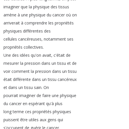
imaginer
que
la
physique
des
tissus
amène
à
une
physique
du
cancer
où
on
arriverait
à
comprendre
les
propriétés
physiques
différentes
des
cellules
cancéreuses
,
notamment
ses
propriétés
collectives
.
Une
des
idées
qu'on
avait
,
c'était
de
mesurer
la
pression
dans
un
tissu
et
de
voir
comment
la
pression
dans
un
tissu
était
différente
dans
un
tissu
cancéreux
et
dans
un
tissu
sain
.
On
pourrait
imaginer
de
faire
une
physique
du
cancer
en
espérant
qu'à
plus
long
terme
ces
propriétés
physiques
puissent
être
utiles
aux
gens
qui
s'occupent
de
guérir
le
cancer
.