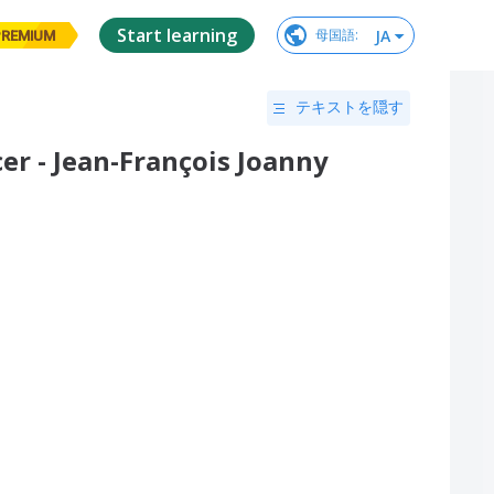
Start learning
JA
母国語
:
PREMIUM
テキストを隠す
er - Jean-François Joanny