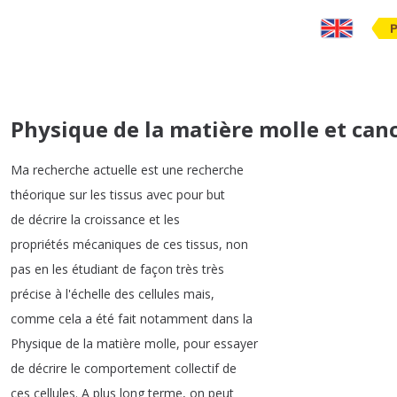
Physique de la matière molle et canc
Ma
recherche
actuelle
est
une
recherche
théorique
sur
les
tissus
avec
pour
but
de
décrire
la
croissance
et
les
propriétés
mécaniques
de
ces
tissus
,
non
pas
en
les
étudiant
de
façon
très
très
précise
à
l'échelle
des
cellules
mais
,
comme
cela
a
été
fait
notamment
dans
la
Physique
de
la
matière
molle
,
pour
essayer
de
décrire
le
comportement
collectif
de
ces
cellules
.
A
plus
long
terme
,
on
peut