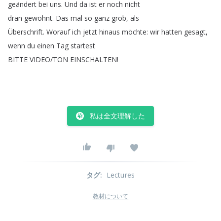
geändert
bei
uns
.
Und
da
ist
er
noch
nicht
dran
gewöhnt
.
Das
mal
so
ganz
grob
,
als
Überschrift
.
Worauf
ich
jetzt
hinaus
möchte
:
wir
hatten
gesagt
,
wenn
du
einen
Tag
startest
BITTE
VIDEO
/
TON
EINSCHALTEN
!
私は全文理解した
タグ
:
Lectures
教材について