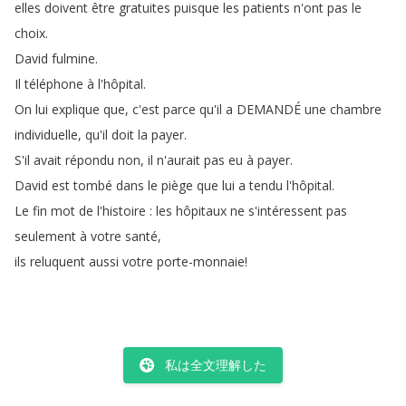
elles
doivent
être
gratuites
puisque
les
patients
n'ont
pas
le
choix
.
David
fulmine
.
Il
téléphone
à
l'hôpital
.
On
lui
explique
que
,
c'est
parce
qu'il
a
DEMANDÉ
une
chambre
individuelle
,
qu'il
doit
la
payer
.
S'il
avait
répondu
non
,
il
n'aurait
pas
eu
à
payer
.
David
est
tombé
dans
le
piège
que
lui
a
tendu
l'hôpital
.
Le
fin
mot
de
l'histoire
:
les
hôpitaux
ne
s'intéressent
pas
seulement
à
votre
santé
,
ils
reluquent
aussi
votre
porte-monnaie
!
私は全文理解した