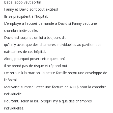
Bébé
Jacob
veut
sortir
!
Fanny
et
David
sont
tout
excités
!
Ils
se
précipitent
à
l'hôpital
.
L'employé
à
l'accueil
demande
à
David
si
Fanny
veut
une
chambre
individuelle
.
David
est
surpris
:
on
lui
a
toujours
dit
qu'il
n'y
avait
que
des
chambres
individuelles
au
pavillon
des
naissances
de
cet
hôpital
.
Alors
,
pourquoi
poser
cette
question
?
Il
ne
prend
pas
de
risque
et
répond
oui
.
De
retour
à
la
maison
,
la
petite
famille
reçoit
une
enveloppe
de
l'hôpital
.
Mauvaise
surprise
:
c'est
une
facture
de
400 $
pour
la
chambre
individuelle
.
Pourtant
,
selon
la
loi
,
lorsqu'il
n'y
a
que
des
chambres
individuelles
,