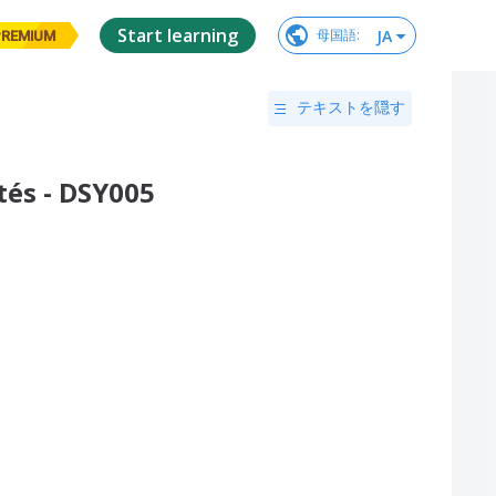
Start learning
JA
母国語
:
PREMIUM
テキストを隠す
tés - DSY005