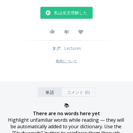
私は全文理解した
タグ
:
Lectures
教材について
単語
コメント (0)
📚
There are no words here yet
Highlight unfamiliar words while reading — they will 
be automatically added to your dictionary. Use the 