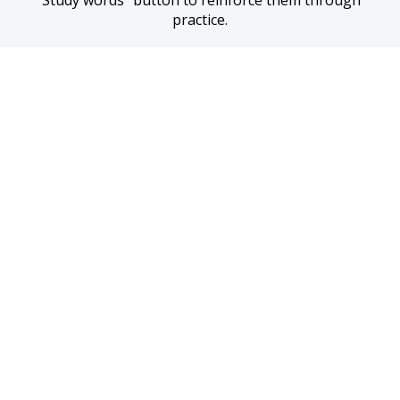
“Study words” button to reinforce them through 
practice.